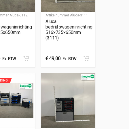
nummer
Aluca-3112
Artikelnummer
Aluca-3111
Aluca
swageninrichting
bedrijfswageninrichting
35x650mm
516x735x650mm
(3111)
0
€
49,00
Ex. BTW
Ex. BTW
EDING