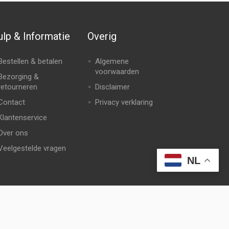
lp & Informatie
Overig
Bestellen & betalen
Algemene
voorwaarden
Bezorging &
retourneren
Disclaimer
Contact
Privacy verklaring
Klantenservice
Over ons
Veelgestelde vragen
NL