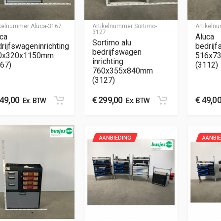
ikelnummer
Aluca-3167
Artikelnummer
Sortimo-
Artikel
3127
ca
Aluca
Sortimo alu
rijfswageninrichting
bedrijf
bedrijfswagen
0x320x1150mm
516x7
inrichting
67)
(3112)
760x355x840mm
(3127)
49,00
€
299,00
€
49,0
Ex. BTW
Ex. BTW
AANBIEDING
AANBI