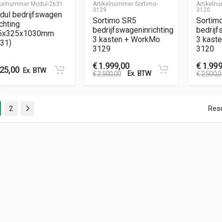
ikelnummer
Modul-2631
Artikelnummer
Sortimo-
Artikel
3129
3120
dul bedrijfswagen
Sortimo SR5
Sortim
ichting
bedrijfswageninrichting
bedrijf
5x325x1030mm
3 kasten + WorkMo
3 kast
31)
3129
3120
€
1.999,00
€
1.999
25,00
Ex. BTW
Ex. BTW
€
2.500,00
€
2.500,0
2
Resu
Volgende