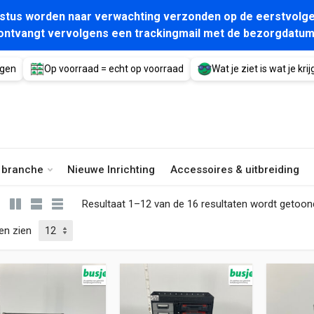
gustus worden naar verwachting verzonden op de eerstvolge
ontvangt vervolgens een trackingmail met de bezorgdatum
agen
Op voorraad = echt op voorraad
Wat je ziet is wat je krijg
e branche
Nieuwe Inrichting
Accessoires & uitbreiding
Resultaat 1–12 van de 16 resultaten wordt getoon
en zien