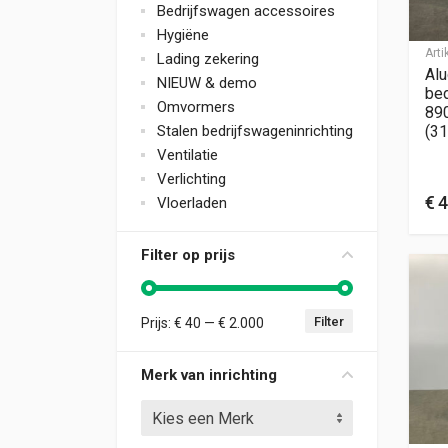
Bedrijfswagen accessoires
Hygiëne
Art
Lading zekering
Alu
NIEUW & demo
bed
Omvormers
89
Stalen bedrijfswageninrichting
(31
Ventilatie
Verlichting
€
4
Vloerladen
Filter op prijs
Filter
Prijs:
€ 40
—
€ 2.000
Min. prijs
Max. prijs
Merk van inrichting
Kies een Merk