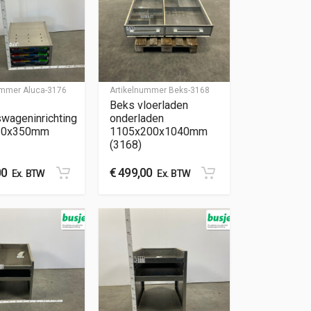
nummer
Aluca-3176
Artikelnummer
Beks-3168
Beks vloerladen
swageninrichting
onderladen
20x350mm
1105x200x1040mm
(3168)
00
€
499,00
Ex. BTW
Ex. BTW