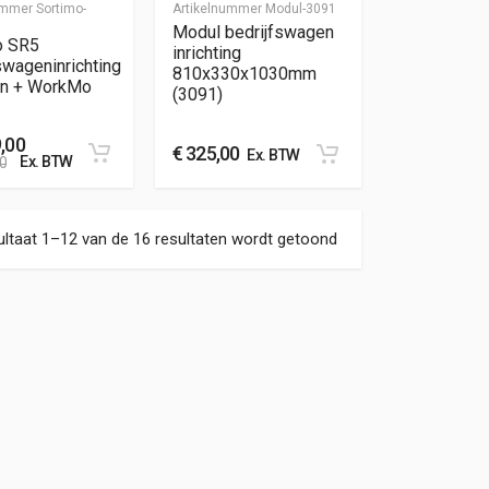
nummer
Sortimo-
Artikelnummer
Modul-3091
Modul bedrijfswagen
o SR5
inrichting
swageninrichting
810x330x1030mm
en + WorkMo
(3091)
,00
€
325,00
Ex. BTW
Ex. BTW
0
Gesorteerd op nieuw
ltaat 1–12 van de 16 resultaten wordt getoond