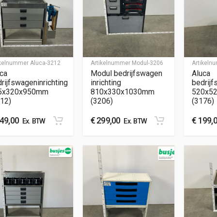
ikelnummer
Aluca-3212
Artikelnummer
Modul-3206
Artikel
ca
Modul bedrijfswagen
Aluca
rijfswageninrichting
inrichting
bedrijf
5x320x950mm
810x330x1030mm
520x5
12)
(3206)
(3176)
49,00
€
299,00
€
199,
Ex. BTW
Ex. BTW