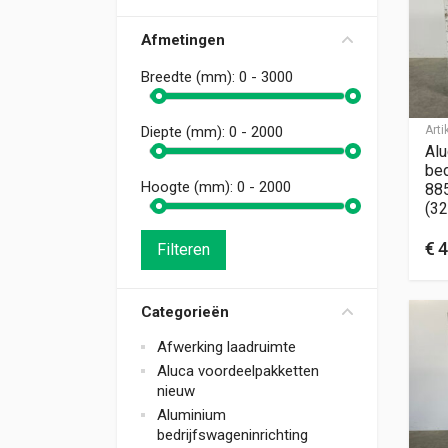
Afmetingen
Breedte (mm):
0 - 3000
Art
Diepte (mm):
0 - 2000
Alu
bed
Hoogte (mm):
0 - 2000
88
(32
€
4
Filteren
Categorieën
Afwerking laadruimte
Aluca voordeelpakketten
nieuw
Aluminium
bedrijfswageninrichting