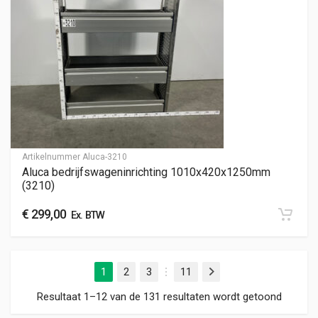
Artikelnummer
Aluca-3210
Aluca bedrijfswageninrichting 1010x420x1250mm
(3210)
€
299,00
Ex. BTW
1
2
3
11
Volgende
…
Gesorte
Resultaat 1–12 van de 131 resultaten wordt getoond