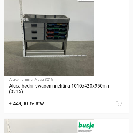
Artikelnummer
Aluca-3215
Aluca bedrijfswageninrichting 1010x420x950mm
(3215)
€
449,00
Ex. BTW