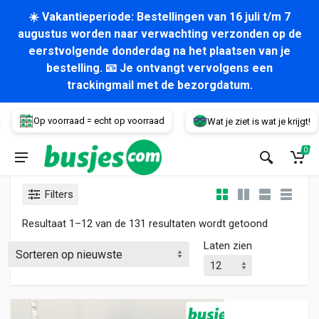
☀️ Vakantieperiode: Bestellingen van 16 juli t/m 7
augustus worden naar verwachting verzonden op de
eerstvolgende donderdag na het plaatsen van je
bestelling. 📧 Je ontvangt vervolgens een
trackingmail met de bezorgdatum.
Voertuig
Op voorraad = echt op voorraad
Wat je ziet is wat je krijgt!
0
Filters
Gesorteerd
Resultaat 1–12 van de 131 resultaten wordt getoond
Laten zien