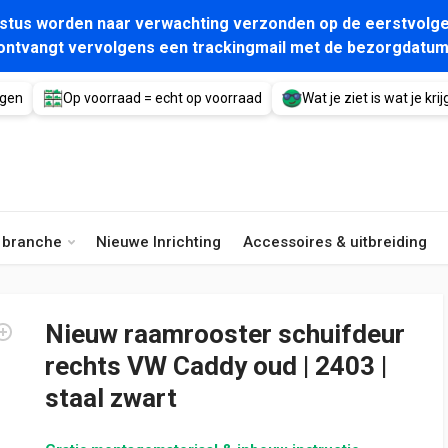
gustus worden naar verwachting verzonden op de eerstvolge
ontvangt vervolgens een trackingmail met de bezorgdatum
agen
Op voorraad = echt op voorraad
Wat je ziet is wat je krijg
e branche
Nieuwe Inrichting
Accessoires & uitbreiding
Nieuw raamrooster schuifdeur
rechts VW Caddy oud | 2403 |
staal zwart