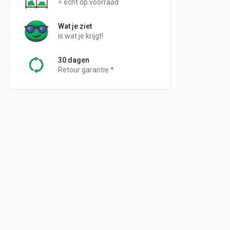
= echt op voorraad
Wat je ziet
is wat je krijgt!
30 dagen
Retour garantie *