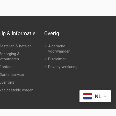
lp & Informatie
Overig
Bestellen & betalen
Algemene
voorwaarden
Bezorging &
retourneren
Disclaimer
Contact
Privacy verklaring
Klantenservice
Over ons
Veelgestelde vragen
NL