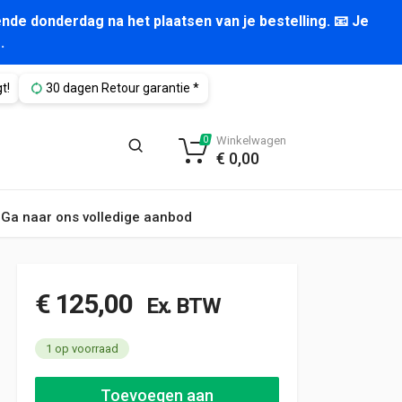
nde donderdag na het plaatsen van je bestelling. 📧 Je
.
t!
30 dagen Retour garantie *
Winkelwagen
0
€
0,00
Ga naar ons volledige aanbod
€
125,00
Ex. BTW
1 op voorraad
Nieuw raamrooster schuifdeur rechts VW Caddy oud | 2403 | s
Toevoegen aan