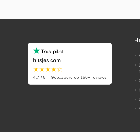
Hu
busjes.com
★★★★☆
4,7 / 5 – Gebaseerd op 150+ reviews