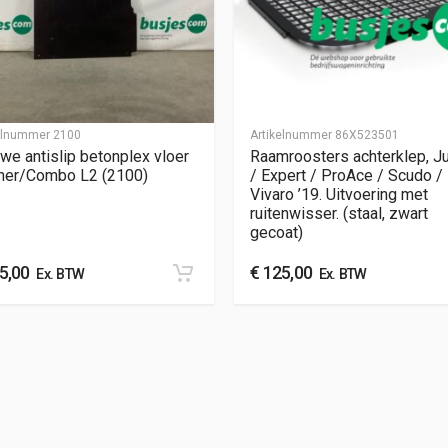
kelnummer
2100
Artikelnummer
86X523501
we antislip betonplex vloer
Raamroosters achterklep, 
ner/Combo L2 (2100)
/ Expert / ProAce / Scudo /
Vivaro ’19. Uitvoering met
ruitenwisser. (staal, zwart
gecoat)
5,00
€
125,00
Ex. BTW
Ex. BTW