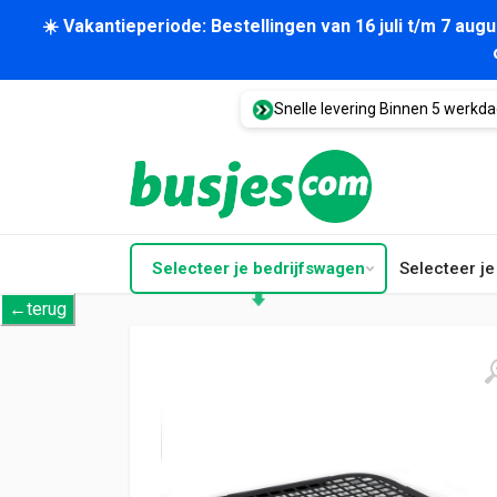
☀️ Vakantieperiode: Bestellingen van 16 juli t/m 7 au
Snelle levering Binnen 5 werkd
Selecteer je bedrijfswagen
Selecteer j
←terug