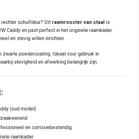
 rechter schuifdeur? Dit
raamrooster van staal
is
W Caddy en past perfect in het originele raamkader.
el en stevig willen inrichten.
te zwarte poedercoating. Ideaal voor gebruik in
bij stevigheid en afwerking belangrijk zijn.
:
addy (oud model)
inbraakwerend
rofessioneel en corrosiebestendig
iginele raamkader