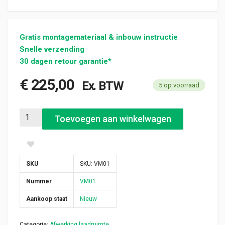
Gratis montagemateriaal & inbouw instructie
Snelle verzending
30 dagen retour garantie*
€
225,00
Ex. BTW
5 op voorraad
Rubbervloermat 3mm Cobra – Jumpy / Expert / ProAce L3 DC 
Toevoegen aan winkelwagen
SKU
SKU:
VM01
Nummer
VM01
Aankoop staat
Nieuw
Categorie:
Afwerking laadruimte