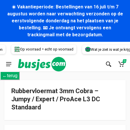
☀️ Vakantieperiode: Bestellingen van 16 juli t/m 7
augustus worden naar verwachting verzonden op de
eerstvolgende donderdag na het plaatsen van je
bestelling. 📧 Je ontvangt vervolgens een
trackingmail met de bezorgdatum.
Voertuig
Op voorraad = echt op voorraad
Wat je ziet is wat je krijgt!
0
←terug
Rubbervloermat 3mm Cobra –
Jumpy / Expert / ProAce L3 DC
Standaard