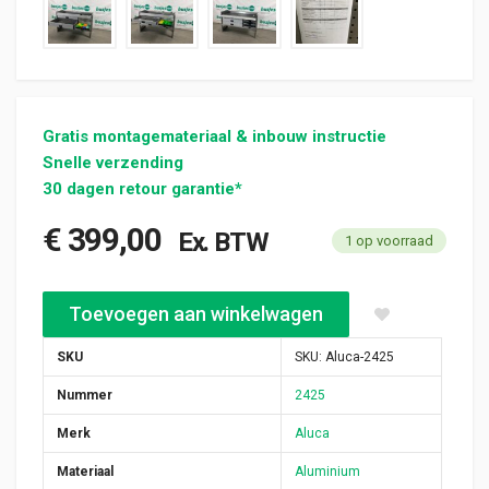
Gratis montagemateriaal & inbouw instructie
Snelle verzending
30 dagen retour garantie*
€
399,00
Ex. BTW
1 op voorraad
Aluca aluminium bedrijfswageninrichting gebruikt (nr 2425) aan
Toevoegen aan winkelwagen
SKU
SKU:
Aluca-2425
Nummer
2425
Merk
Aluca
Materiaal
Aluminium