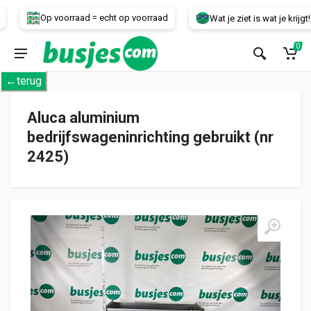
Voertuig
Op voorraad = echt op voorraad
Wat je ziet is wat je krijgt!
0
←terug
Aluca aluminium
bedrijfswageninrichting gebruikt (nr
2425)