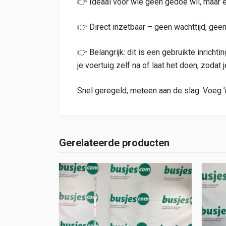
👉 Ideaal voor wie geen gedoe wil, maar 
👉 Direct inzetbaar – geen wachttijd, g
👉 Belangrijk: dit is een gebruikte inrich
je voertuig zelf na of laat het doen, zodat 
Snel geregeld, meteen aan de slag. Voeg ’
Gerelateerde producten