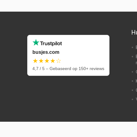
Hu
busjes.com
★★★★☆
4,7 / 5 – Gebaseerd op 150+ reviews