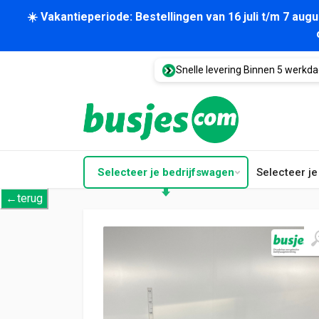
☀️ Vakantieperiode: Bestellingen van 16 juli t/m 7 au
Snelle levering Binnen 5 werkd
Selecteer je bedrijfswagen
Selecteer j
←terug