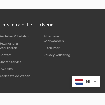
lp & Informatie
Overig
Bestellen & betalen
Algemene
voorwaarden
Bezorging &
retourneren
Disclaimer
Contact
Privacy verklaring
Klantenservice
Over ons
Veelgestelde vragen
NL