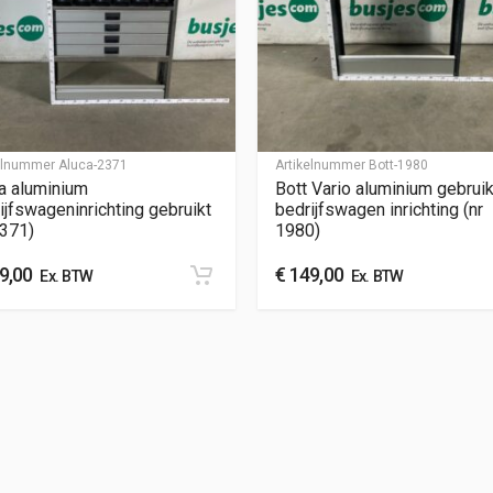
kelnummer
Aluca-2371
Artikelnummer
Bott-1980
a aluminium
Bott Vario aluminium gebrui
ijfswageninrichting gebruikt
bedrijfswagen inrichting (nr
2371)
1980)
9,00
€
149,00
Ex. BTW
Ex. BTW