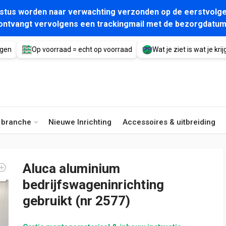
gustus worden naar verwachting verzonden op de eerstvolge
ontvangt vervolgens een trackingmail met de bezorgdatum
agen
Op voorraad = echt op voorraad
Wat je ziet is wat je krijg
e branche
Nieuwe Inrichting
Accessoires & uitbreiding
Aluca aluminium
bedrijfswageninrichting
gebruikt (nr 2577)