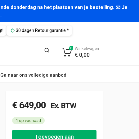
nde donderdag na het plaatsen van je bestelling. 📧 Je
.
t!
30 dagen Retour garantie *
Winkelwagen
0
€
0,00
Ga naar ons volledige aanbod
€
649,00
Ex. BTW
1 op voorraad
Aluca aluminium bedrijfswageninrichting gebruikt (nr 2577) aan
Toevoegen aan