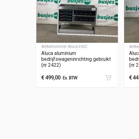
Artikelnummer
Aluca-2422
Arti
Aluca aluminium
Aluc
bedrijfswageninrichting gebruikt
bedr
(nr 2422)
(nr 
€
499,00
€
44
Ex. BTW