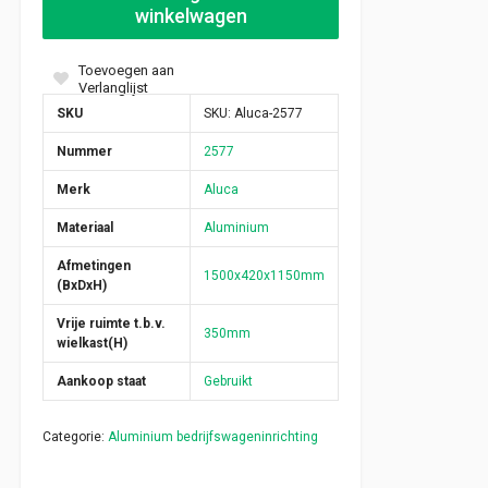
winkelwagen
Toevoegen aan
Verlanglijst
SKU
SKU:
Aluca-2577
Nummer
2577
Merk
Aluca
Materiaal
Aluminium
Afmetingen
1500x420x1150mm
(BxDxH)
Vrije ruimte t.b.v.
350mm
wielkast(H)
Aankoop staat
Gebruikt
Categorie:
Aluminium bedrijfswageninrichting