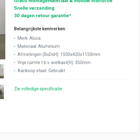
Gratis montagemateriaal & inbouw instructie
Snelle verzending
30 dagen retour garantie*
Belangrijkste kenmerken:
Merk
:
Aluca
Materiaal
:
Aluminium
Afmetingen (BxDxH)
:
1500x420x1150mm
Vrije ruimte t.b.v. wielkast(H)
:
350mm
Aankoop staat
:
Gebruikt
Zie volledige specificatie