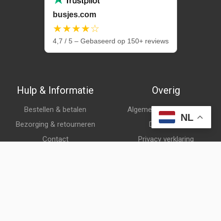
busjes.com
★★★★☆
4,7 / 5 – Gebaseerd op 150+ reviews
Hulp & Informatie
Overig
Bestellen & betalen
Algemene voorwaarden
NL
Bezorging & retourneren
Disclaimer
Contact
Privacy verklaring
Klantenservice
Over ons
Veelgestelde vragen