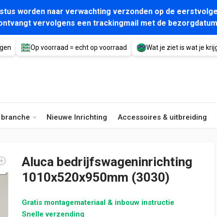
gustus worden naar verwachting verzonden op de eerstvolge
ontvangt vervolgens een trackingmail met de bezorgdatum
agen
Op voorraad = echt op voorraad
Wat je ziet is wat je krijg
e branche
Nieuwe Inrichting
Accessoires & uitbreiding
Aluca bedrijfswageninrichting
1010x520x950mm (3030)
Gratis montagemateriaal & inbouw instructie
Snelle verzending