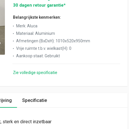
30 dagen retour garantie*
Belangrijkste kenmerken:
Merk
:
Aluca
Materiaal
:
Aluminium
Afmetingen (BxDxH)
:
1010x520x950mm
Vrije ruimte t.b.v. wielkast(H)
:
0
Aankoop staat
:
Gebruikt
Zie volledige specificatie
ijving
Specificatie
, sterk en direct inzetbaar