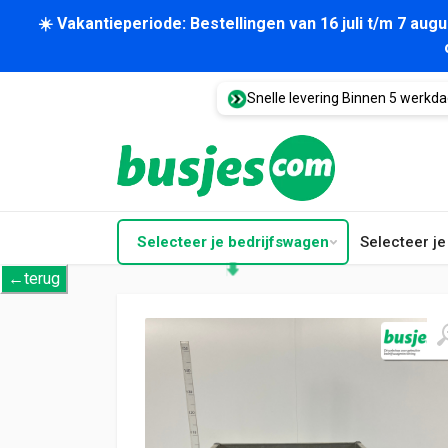
☀️ Vakantieperiode: Bestellingen van 16 juli t/m 7 au
Snelle levering Binnen 5 werkd
Selecteer je bedrijfswagen
Selecteer j
←terug