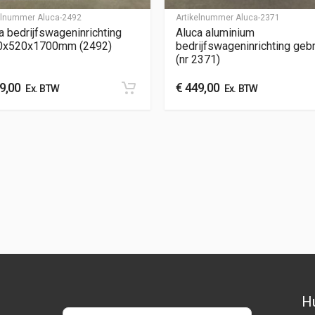
kelnummer
Aluca-2492
Artikelnummer
Aluca-2371
a bedrijfswageninrichting
Aluca aluminium
0x520x1700mm (2492)
bedrijfswageninrichting gebr
(nr 2371)
9,00
€
449,00
Ex. BTW
Ex. BTW
Hu