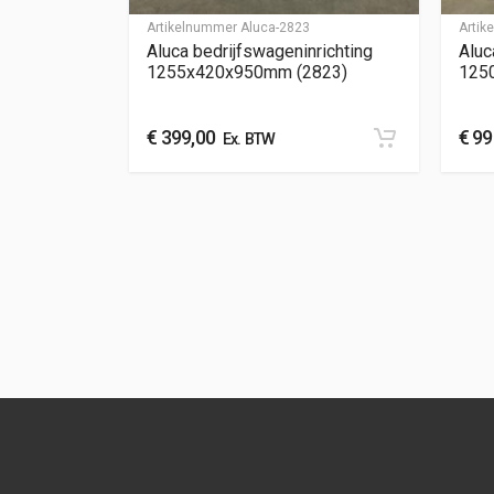
Artikelnummer
Aluca-2823
Arti
Aluca bedrijfswageninrichting
Aluc
1255x420x950mm (2823)
125
€
399,00
€
99
Ex. BTW