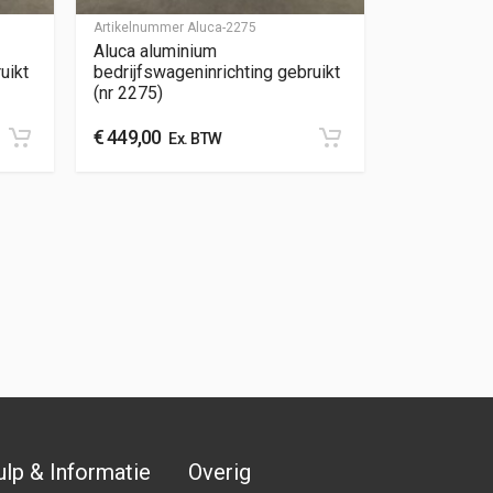
Artikelnummer
Aluca-2275
Aluca aluminium
uikt
bedrijfswageninrichting gebruikt
(nr 2275)
€
449,00
Ex. BTW
lp & Informatie
Overig