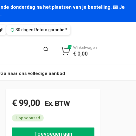
nde donderdag na het plaatsen van je bestelling. 📧 Je
.
t!
30 dagen Retour garantie *
Winkelwagen
0
€
0,00
Ga naar ons volledige aanbod
€
99,00
Ex. BTW
1 op voorraad
Aluca bedrijfswageninrichting 1010x520x950mm (3030) aantal
Toevoegen aan