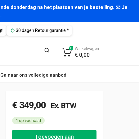
nde donderdag na het plaatsen van je bestelling. 📧 Je
.
t!
30 dagen Retour garantie *
Winkelwagen
0
€
0,00
Ga naar ons volledige aanbod
€
349,00
Ex. BTW
1 op voorraad
Aluca bedrijfswageninrichting 1155x520x450mm (3059) aantal
Toevoegen aan