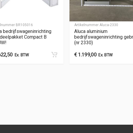
kelnummer
BR105016
Artikelnummer
Aluca-2330
a bedrijfswageninrichting
Aluca aluminium
deelpakket Compact B
bedrijfswageninrichting gebr
UW!
(nr 2330)
622,50
€
1.199,00
Ex. BTW
Ex. BTW