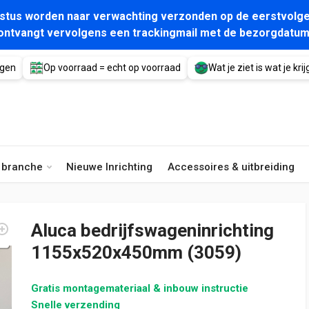
gustus worden naar verwachting verzonden op de eerstvolge
ontvangt vervolgens een trackingmail met de bezorgdatum
agen
Op voorraad = echt op voorraad
Wat je ziet is wat je krijg
e branche
Nieuwe Inrichting
Accessoires & uitbreiding
Aluca bedrijfswageninrichting
1155x520x450mm (3059)
Gratis montagemateriaal & inbouw instructie
Snelle verzending