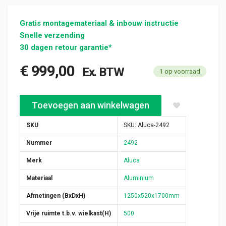
Gratis montagemateriaal & inbouw instructie
Snelle verzending
30 dagen retour garantie*
€
999,00
Ex. BTW
1 op voorraad
Aluca bedrijfswageninrichting 1250x520x1700mm (2492) aanta
Toevoegen aan winkelwagen
SKU
SKU:
Aluca-2492
Nummer
2492
Merk
Aluca
Materiaal
Aluminium
Afmetingen (BxDxH)
1250x520x1700mm
Vrije ruimte t.b.v. wielkast(H)
500