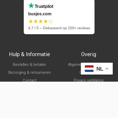
busjes.com
★★★★☆
4,7 / 5 – Gebaseerd op 150+ reviews
Hulp & Informatie
Overig
Bestellen & betalen
Algemene voorwaarden
NL
Bezorging & retourneren
Disclaimer
Contact
Privacy verklaring
Klantenservice
Over ons
Veelgestelde vragen