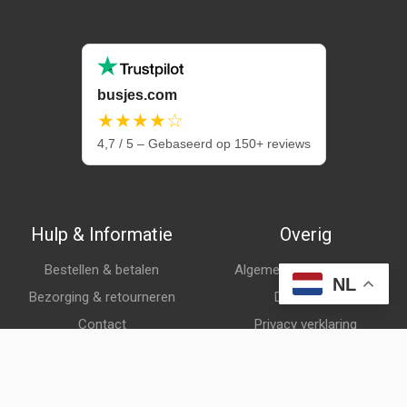
busjes.com
★★★★☆
4,7 / 5 – Gebaseerd op 150+ reviews
Hulp & Informatie
Overig
Bestellen & betalen
Algemene voorwaarden
NL
Bezorging & retourneren
Disclaimer
Contact
Privacy verklaring
Klantenservice
Over ons
Veelgestelde vragen