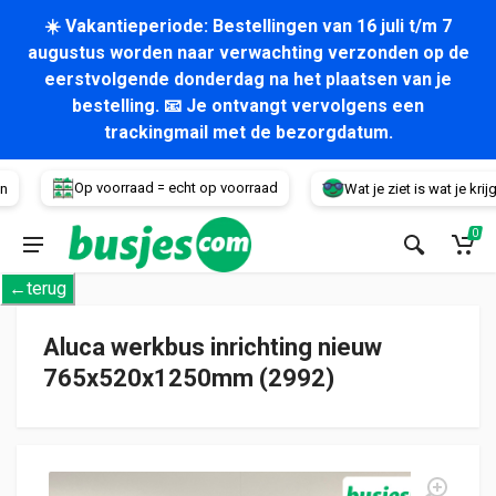
☀️ Vakantieperiode: Bestellingen van 16 juli t/m 7
augustus worden naar verwachting verzonden op de
eerstvolgende donderdag na het plaatsen van je
bestelling. 📧 Je ontvangt vervolgens een
trackingmail met de bezorgdatum.
Voertuig
Op voorraad = echt op voorraad
Wat je ziet is wat je krijgt!
0
←terug
Aluca werkbus inrichting nieuw
765x520x1250mm (2992)