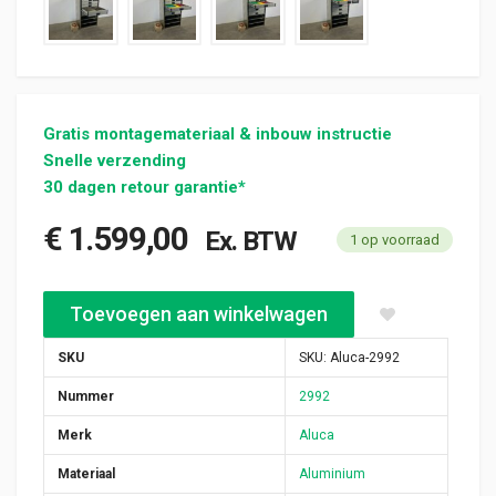
Gratis montagemateriaal & inbouw instructie
Snelle verzending
30 dagen retour garantie*
€
1.599,00
Ex. BTW
1 op voorraad
Aluca werkbus inrichting nieuw 765x520x1250mm (2992) aanta
Toevoegen aan winkelwagen
SKU
SKU:
Aluca-2992
Nummer
2992
Merk
Aluca
Materiaal
Aluminium