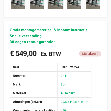
Gratis montagemateriaal & inbouw instructie
Snelle verzending
30 dagen retour garantie*
€
549,00
Ex. BTW
Uitverkocht
SKU
SKU:
Bott-2441
Nummer
2441
Merk
Bott
Materiaal
Aluminium
Afmetingen (BxDxH)
2030x440x1410mm
Vrije ruimte t.b.v. wielkast(H)
450mm