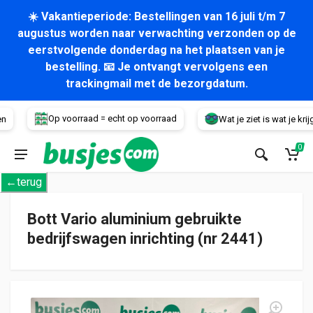
☀️ Vakantieperiode: Bestellingen van 16 juli t/m 7
augustus worden naar verwachting verzonden op de
eerstvolgende donderdag na het plaatsen van je
bestelling. 📧 Je ontvangt vervolgens een
trackingmail met de bezorgdatum.
Voertuig
Op voorraad = echt op voorraad
Wat je ziet is wat je krijgt!
0
←terug
Bott Vario aluminium gebruikte
bedrijfswagen inrichting (nr 2441)