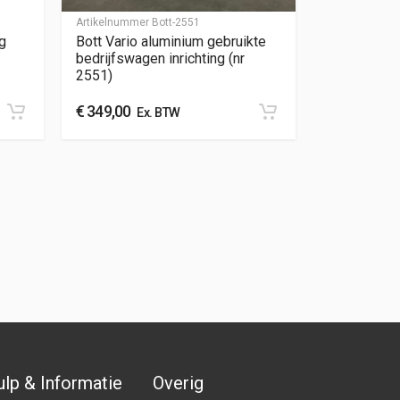
Artikelnummer
Bott-2551
g
Bott Vario aluminium gebruikte
bedrijfswagen inrichting (nr
2551)
€
349,00
Ex. BTW
lp & Informatie
Overig