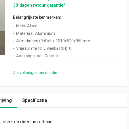
30 dagen retour garantie*
Belangrijkste kenmerken:
Merk
:
Aluca
Materiaal
:
Aluminium
Afmetingen (BxDxH)
:
1010x520x950mm
Vrije ruimte t.b.v. wielkast(H)
:
0
Aankoop staat
:
Gebruikt
Zie volledige specificatie
ijving
Specificatie
, sterk en direct inzetbaar