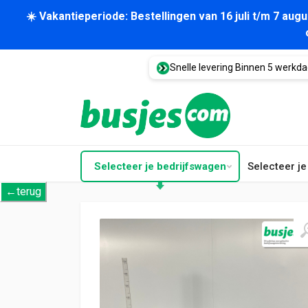
☀️ Vakantieperiode: Bestellingen van 16 juli t/m 7 au
Snelle levering Binnen 5 werkd
Selecteer je bedrijfswagen
Selecteer j
←terug