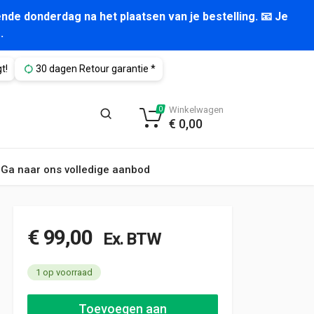
nde donderdag na het plaatsen van je bestelling. 📧 Je
.
t!
30 dagen Retour garantie *
Winkelwagen
0
€
0,00
Ga naar ons volledige aanbod
€
99,00
Ex. BTW
1 op voorraad
Aluca bedrijfswageninrichting 1010x520x950mm (3029) aantal
Toevoegen aan