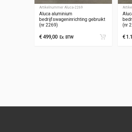
Artikelnummer
Aluca-2269
Arti
Aluca aluminium
Aluc
bedrijfswageninrichting gebruikt
bedr
(nr 2269)
(nr 
€
499,00
€
1.
Ex. BTW