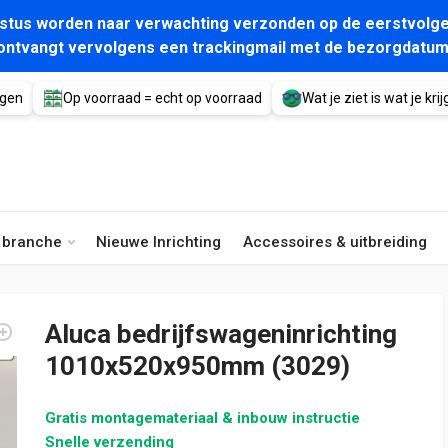
gustus worden naar verwachting verzonden op de eerstvolge
ontvangt vervolgens een trackingmail met de bezorgdatum
agen
Op voorraad = echt op voorraad
Wat je ziet is wat je krijg
e branche
Nieuwe Inrichting
Accessoires & uitbreiding
Aluca bedrijfswageninrichting
1010x520x950mm (3029)
Gratis montagemateriaal & inbouw instructie
Snelle verzending