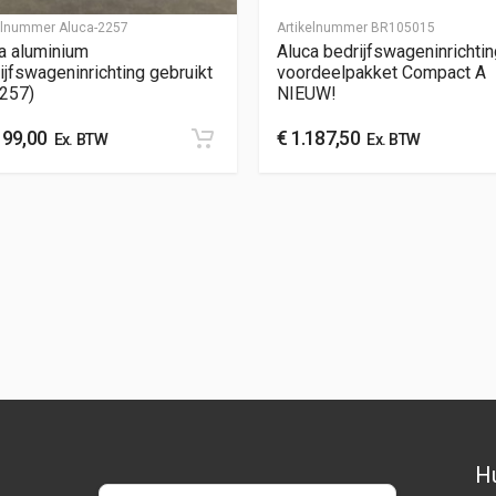
kelnummer
Aluca-2257
Artikelnummer
BR105015
a aluminium
Aluca bedrijfswageninrichtin
ijfswageninrichting gebruikt
voordeelpakket Compact A
2257)
NIEUW!
199,00
€
1.187,50
Ex. BTW
Ex. BTW
Hu