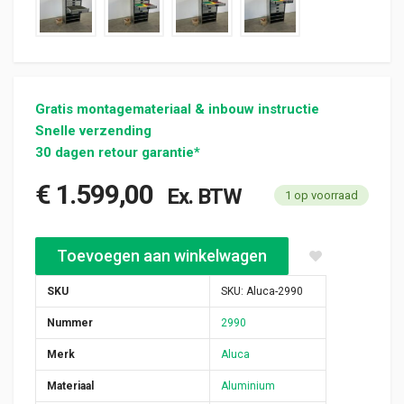
Gratis montagemateriaal & inbouw instructie
Snelle verzending
30 dagen retour garantie*
€
1.599,00
Ex. BTW
1 op voorraad
Aluca bedrijfswageninrichting nieuw 765x520x1250mm (2990) 
Toevoegen aan winkelwagen
SKU
SKU:
Aluca-2990
Nummer
2990
Merk
Aluca
Materiaal
Aluminium