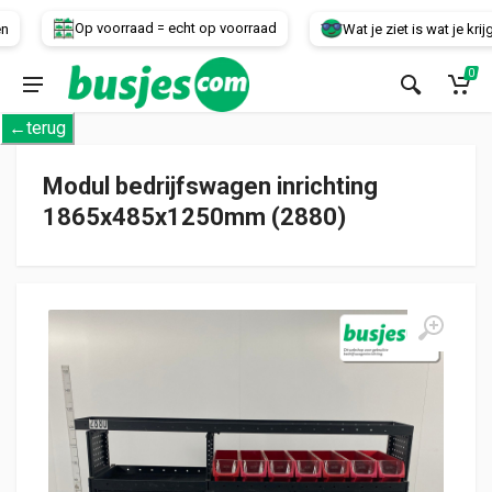
Voertuig
Op voorraad = echt op voorraad
Wat je ziet is wat je krijgt!
0
←terug
Modul bedrijfswagen inrichting
1865x485x1250mm (2880)