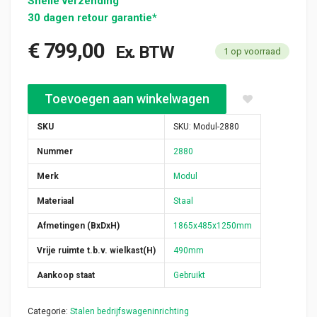
Snelle verzending
30 dagen retour garantie*
€
799,00
Ex. BTW
1 op voorraad
Modul bedrijfswagen inrichting 1865x485x1250mm (2880) aant
Toevoegen aan winkelwagen
SKU
SKU:
Modul-2880
Nummer
2880
Merk
Modul
Materiaal
Staal
Afmetingen (BxDxH)
1865x485x1250mm
Vrije ruimte t.b.v. wielkast(H)
490mm
Aankoop staat
Gebruikt
Categorie:
Stalen bedrijfswageninrichting