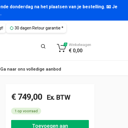
nde donderdag na het plaatsen van je bestelling. 📧 Je
.
t!
30 dagen Retour garantie *
Winkelwagen
0
€
0,00
Ga naar ons volledige aanbod
€
749,00
Ex. BTW
1 op voorraad
Modul bedrijfswagen inrichting 1940x485x1250mm (3048) aant
Toevoegen aan