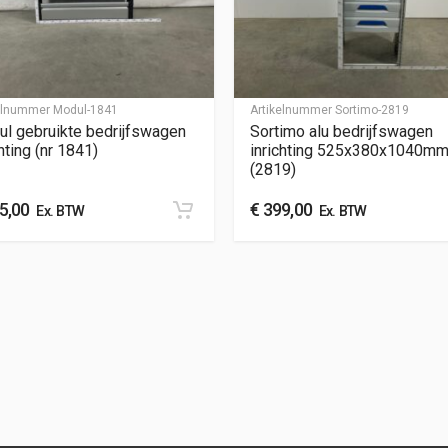
kelnummer
Modul-1841
Artikelnummer
Sortimo-2819
l gebruikte bedrijfswagen
Sortimo alu bedrijfswagen
hting (nr 1841)
inrichting 525x380x1040m
(2819)
5,00
€
399,00
Ex. BTW
Ex. BTW