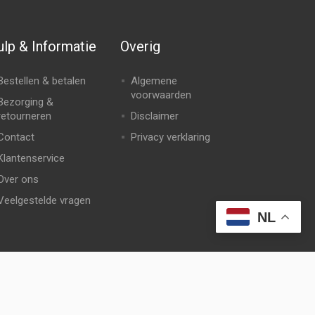
lp & Informatie
Overig
Bestellen & betalen
Algemene
voorwaarden
Bezorging &
retourneren
Disclaimer
Contact
Privacy verklaring
Klantenservice
Over ons
Veelgestelde vragen
NL