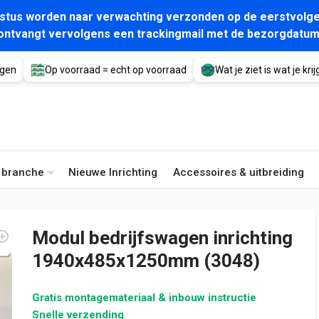
gustus worden naar verwachting verzonden op de eerstvolge
ontvangt vervolgens een trackingmail met de bezorgdatum
agen
Op voorraad = echt op voorraad
Wat je ziet is wat je krijg
e branche
Nieuwe Inrichting
Accessoires & uitbreiding
Modul bedrijfswagen inrichting
1940x485x1250mm (3048)
Gratis montagemateriaal & inbouw instructie
Snelle verzending