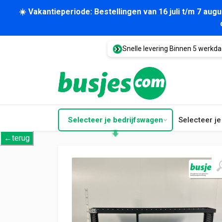
☀️ Vakantieperiode: Bestellingen van 16 juli t/m 7 au
Snelle levering Binnen 5 werkd
Selecteer je bedrijfswagen
Selecteer j
←terug