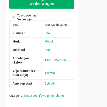
winkelwagen
Toevoegen aan
Verlanglijst
SKU
SKU:
Modul-3048
Nummer
3048
Merk
Modul
Materiaal
Staal
Afmetingen
1940x485x1250mm
(BxDxH)
Vrije ruimte t.b.v.
490mm
wielkast(H)
Aankoop staat
Gebruikt
Categorie:
Stalen bedrijfswageninrichting