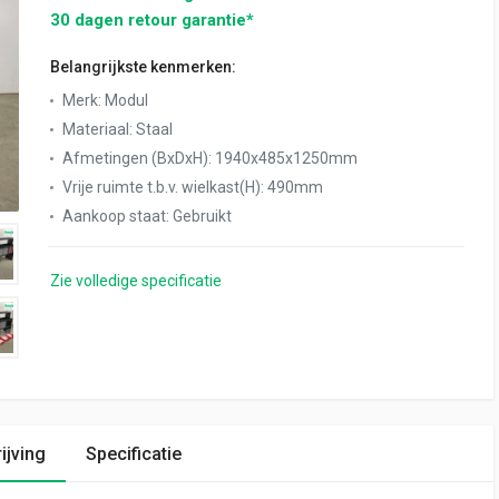
30 dagen retour garantie*
Belangrijkste kenmerken:
Merk
:
Modul
Materiaal
:
Staal
Afmetingen (BxDxH)
:
1940x485x1250mm
Vrije ruimte t.b.v. wielkast(H)
:
490mm
Aankoop staat
:
Gebruikt
Zie volledige specificatie
ijving
Specificatie