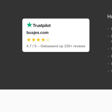
Hu
busjes.com
★★★★☆
4,7 / 5 – Gebaseerd op 150+ reviews