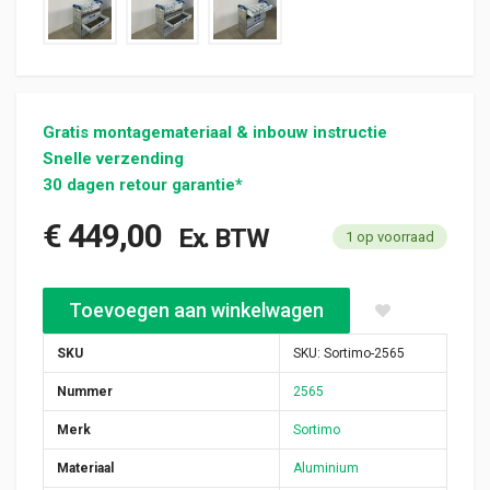
Gratis montagemateriaal & inbouw instructie
Snelle verzending
30 dagen retour garantie*
€
449,00
Ex. BTW
1 op voorraad
Sortimo staal alu gebruikte bedrijfswagen inrichting (nr 2565) a
Toevoegen aan winkelwagen
SKU
SKU:
Sortimo-2565
Nummer
2565
Merk
Sortimo
Materiaal
Aluminium