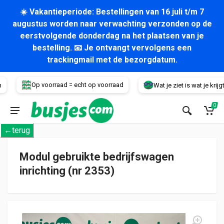
☀️ Vakantieperiode: Bestellingen van 16 juli t/m 7
augustus worden naar verwachting verzonden op de
eerstvolgende donderdag na het plaatsen van je
bestelling. 📧 Je ontvangt vervolgens een
trackingmail met de bezorgdatum.
Voertuig
Op voorraad = echt op voorraad
Wat je ziet is wat je krijgt!
0
←terug
Modul gebruikte bedrijfswagen
inrichting (nr 2353)