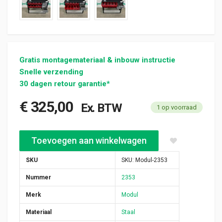
Gratis montagemateriaal & inbouw instructie
Snelle verzending
30 dagen retour garantie*
€
325,00
Ex. BTW
1 op voorraad
Modul gebruikte bedrijfswagen inrichting (nr 2353) aantal
Toevoegen aan winkelwagen
SKU
SKU:
Modul-2353
Nummer
2353
Merk
Modul
Materiaal
Staal