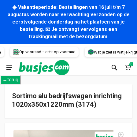
☀️ Vakantieperiode: Bestellingen van 16 juli t/m 7
augustus worden naar verwachting verzonden op de
eerstvolgende donderdag na het plaatsen van je
bestelling. 📧 Je ontvangt vervolgens een
trackingmail met de bezorgdatum.
Voertuig
Op voorraad = echt op voorraad
Wat je ziet is wat je krijgt!
0
←terug
Sortimo alu bedrijfswagen inrichting
1020x350x1220mm (3174)