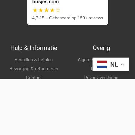
busjes.com
★★★★☆
4,7 / 5 – Gebaseerd op 150+ reviews
Hulp & Informatie
Overig
Bestellen & betalen
Algemene voorwaarden
NL
Bezorging & retourneren
Disclaimer
Contact
Privacy verklaring
Klantenservice
Over ons
Veelgestelde vragen
© busjes.com