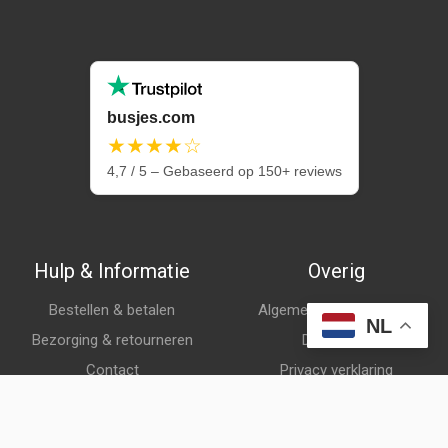
busjes.com
★★★★☆
4,7 / 5 – Gebaseerd op 150+ reviews
Hulp & Informatie
Overig
Bestellen & betalen
Algemene voorwaarden
NL
Bezorging & retourneren
Disclaimer
Contact
Privacy verklaring
Klantenservice
Over ons