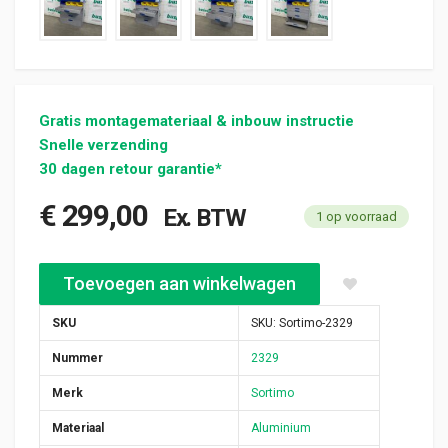
Gratis montagemateriaal & inbouw instructie
Snelle verzending
30 dagen retour garantie*
€
299,00
Ex. BTW
1 op voorraad
Sortimo staal alu gebruikte bedrijfswagen inrichting (nr 2329) a
Toevoegen aan winkelwagen
SKU
SKU:
Sortimo-2329
Nummer
2329
Merk
Sortimo
Materiaal
Aluminium