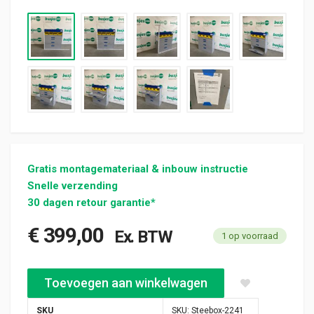
Gratis montagemateriaal & inbouw instructie
Snelle verzending
30 dagen retour garantie*
€
399,00
Ex. BTW
1 op voorraad
Steebox gebruikte bus inrichting (nr 2241) aantal
Toevoegen aan winkelwagen
SKU
SKU:
Steebox-2241