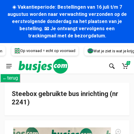
☀️ Vakantieperiode: Bestellingen van 16 juli t/m 7
augustus worden naar verwachting verzonden op de
eerstvolgende donderdag na het plaatsen van je
bestelling. 📧 Je ontvangt vervolgens een
trackingmail met de bezorgdatum.
Voertuig
Op voorraad = echt op voorraad
Wat je ziet is wat je krijgt!
0
←terug
Steebox gebruikte bus inrichting (nr
2241)