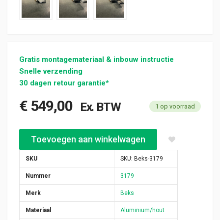
Gratis montagemateriaal & inbouw instructie
Snelle verzending
30 dagen retour garantie*
€
549,00
Ex. BTW
1 op voorraad
Beks vloerladen onderladen 810x1475x350mm (3179) aantal
Toevoegen aan winkelwagen
SKU
SKU:
Beks-3179
Nummer
3179
Merk
Beks
Materiaal
Aluminium/hout