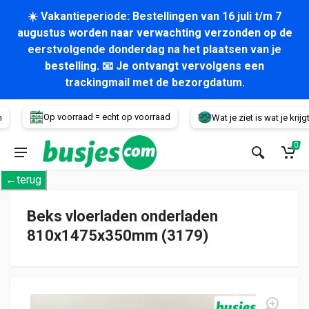
☀️ Vakantieperiode: Bestellingen van 16 juli t/m 7
augustus worden naar verwachting verzonden op de
eerstvolgende donderdag na het plaatsen van je
bestelling. 📧 Je ontvangt vervolgens een
trackingmail met de bezorgdatum.
Voertuig
Op voorraad = echt op voorraad
Wat je ziet is wat je krijgt!
0
←terug
Beks vloerladen onderladen
810x1475x350mm (3179)