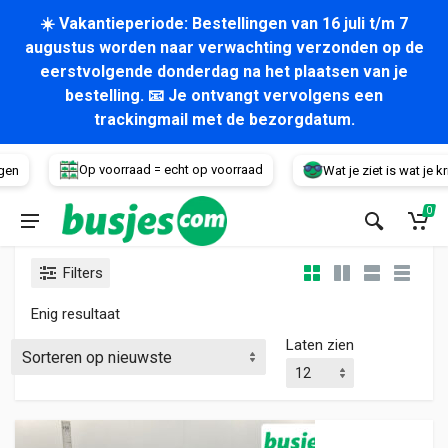
☀️ Vakantieperiode: Bestellingen van 16 juli t/m 7
augustus worden naar verwachting verzonden op de
eerstvolgende donderdag na het plaatsen van je
bestelling. 📧 Je ontvangt vervolgens een
trackingmail met de bezorgdatum.
Voertuig
Op voorraad = echt op voorraad
gen
Wat je ziet is wat je krij
0
Filters
Enig resultaat
Laten zien