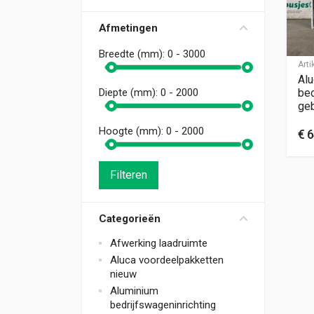
Afmetingen
Breedte (mm):
0 - 3000
Art
Alu
bed
Diepte (mm):
0 - 2000
geb
Hoogte (mm):
0 - 2000
€
6
Filteren
Categorieën
Afwerking laadruimte
Aluca voordeelpakketten
nieuw
Aluminium
bedrijfswageninrichting