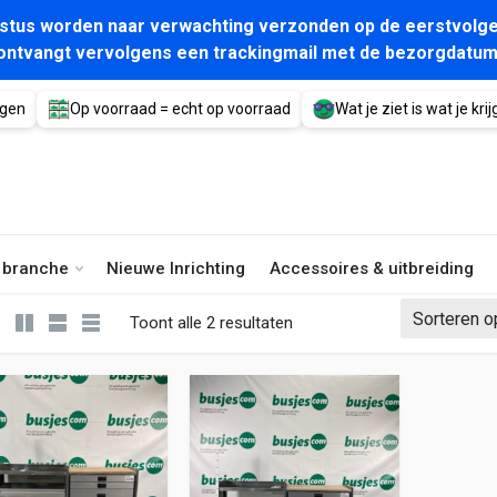
gustus worden naar verwachting verzonden op de eerstvolge
ontvangt vervolgens een trackingmail met de bezorgdatum
agen
Op voorraad = echt op voorraad
Wat je ziet is wat je krijg
e branche
Nieuwe Inrichting
Accessoires & uitbreiding
Gesorteerd op nieuwste
Toont alle 2 resultaten