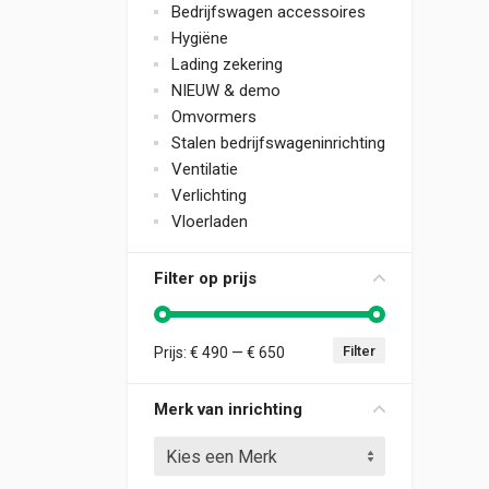
Bedrijfswagen accessoires
Hygiëne
Lading zekering
NIEUW & demo
Omvormers
Stalen bedrijfswageninrichting
Ventilatie
Verlichting
Vloerladen
Filter op prijs
Filter
Prijs:
€ 490
—
€ 650
Min. prijs
Max. prijs
Merk van inrichting
Kies een Merk