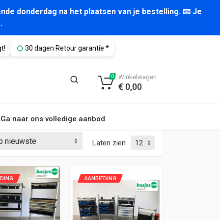
nde donderdag na het plaatsen van je bestelling. 📧 Je
.
t!
30 dagen Retour garantie *
Winkelwagen
0
€
0,00
Ga naar ons volledige aanbod
Laten zien
EDING
AANBIEDING