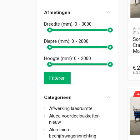
Afmetingen
Breedte (mm):
0 - 3000
Art
315
Sor
Diepte (mm):
0 - 2000
Cra
Ma
Hoogte (mm):
0 - 2000
€
2
€
3.
Filteren
A
Categorieën
Afwerking laadruimte
Aluca voordeelpakketten
nieuw
Aluminium
bedrijfswageninrichting