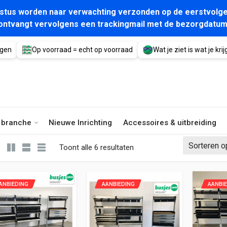
gustus worden naar verwachting verzonden op de eerstvolge
ontvangt vervolgens een trackingmail met de bezorgdatum
agen
Op voorraad = echt op voorraad
Wat je ziet is wat je krijg
e branche
Nieuwe Inrichting
Accessoires & uitbreiding
Gesorteerd op nieuwste
Toont alle 6 resultaten
ANBIEDING
AANBIEDING
AANBI