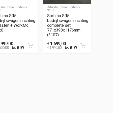
ikelnummer
Sortimo-
Artikelnummer
Sortimo-
0
3107
rtimo SR5
Sortimo SR5
rijfswageninrichting
bedrijfswageninrichting
kasten + WorkMo
complete set
20
771x398x1176mm
(3107)
.999,00
€
1.699,00
Ex. BTW
Ex. BTW
500,00
€
1.999,00