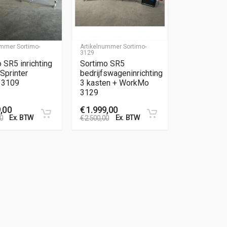
nummer
Sortimo-
Artikelnummer
Sortimo-
3129
 SR5 inrichting
Sortimo SR5
 Sprinter
bedrijfswageninrichting
 3109
3 kasten + WorkMo
3129
,00
€
1.999,00
Ex. BTW
Ex. BTW
0
€
2.500,00