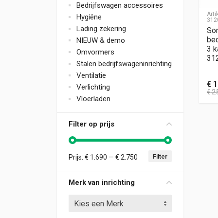
Bedrijfswagen accessoires
Art
Hygiëne
312
Lading zekering
So
bed
NIEUW & demo
3 
Omvormers
31
Stalen bedrijfswageninrichting
Ventilatie
€
1
Verlichting
€
2.
Vloerladen
Filter op prijs
Filter
Prijs:
€ 1.690
—
€ 2.750
Min. prijs
Max. prijs
Merk van inrichting
Kies een Merk