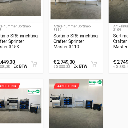
ikelnummer
Sortimo-
Artikelnummer
Sortimo-
Artikel
3
3110
3109
timo SR5 inrichting
Sortimo SR5 inrichting
Sortimo
fter Sprinter
Crafter Sprinter
Crafter
ster 3153
Master 3110
Master
.449,00
€
2.749,00
€
2.749
Ex. BTW
Ex. BTW
000,00
€
3.000,00
€
3.000,0
ANBIEDING
AANBIEDING