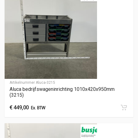
Artikelnummer
Aluca-3215
Aluca bedrijfswageninrichting 1010x420x950mm
(3215)
€
449,00
Ex. BTW