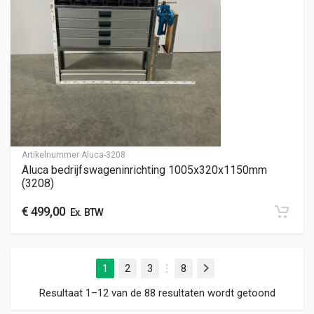
Artikelnummer
Aluca-3208
Aluca bedrijfswageninrichting 1005x320x1150mm
(3208)
€
499,00
Ex. BTW
1
2
3
8
Volgende
…
Gesorte
Resultaat 1–12 van de 88 resultaten wordt getoond