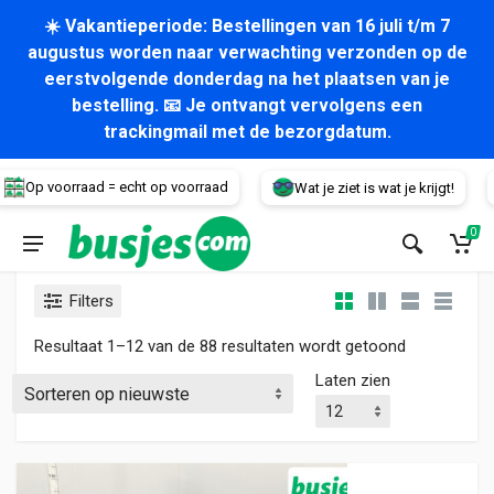
☀️ Vakantieperiode: Bestellingen van 16 juli t/m 7
augustus worden naar verwachting verzonden op de
eerstvolgende donderdag na het plaatsen van je
bestelling. 📧 Je ontvangt vervolgens een
trackingmail met de bezorgdatum.
Voertuig
 voorraad = echt op voorraad
Wat je ziet is wat je krijgt!
30
0
Filters
Gesorteerd 
Resultaat 1–12 van de 88 resultaten wordt getoond
Laten zien