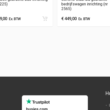
2225)
bedrijfswagen inrichting (nr
2565)
9,00
€
449,00
Ex. BTW
Ex. BTW
Hu
busjes.com