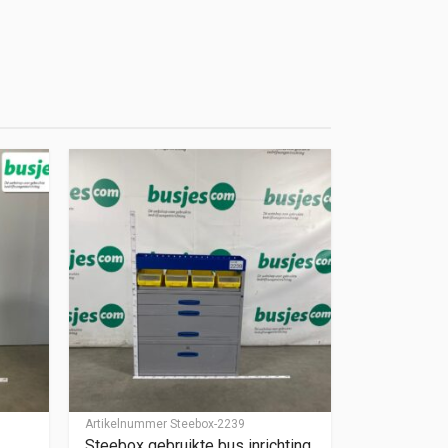
Artikelnummer
Steebox-2239
Steebox gebruikte bus inrichting