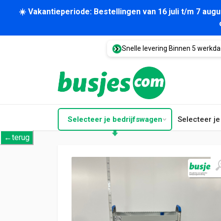
☀️ Vakantieperiode: Bestellingen van 16 juli t/m 7 au
Snelle levering Binnen 5 werkd
Selecteer je bedrijfswagen
Selecteer j
←terug