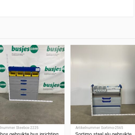
kelnummer
Steebox-2225
Artikelnummer
Sortimo-2565
box gebruikte bus inrichting
Sortimo staal alu gebruikte