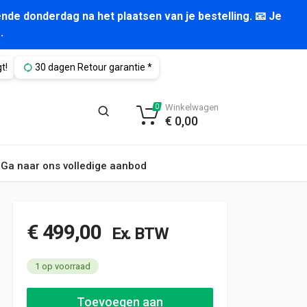
nde donderdag na het plaatsen van je bestelling. 📧 Je
.
t!
30 dagen Retour garantie *
Winkelwagen
0
€
0,00
Ga naar ons volledige aanbod
€
499,00
Ex. BTW
1 op voorraad
Sortimo alu bedrijfswagen inrichting 1000x380x1140mm (3142)
Toevoegen aan