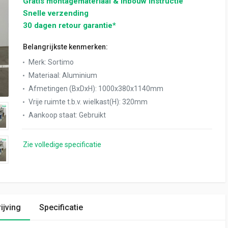
Gratis montagemateriaal & inbouw instructie
Snelle verzending
30 dagen retour garantie*
Belangrijkste kenmerken:
Merk
:
Sortimo
Materiaal
:
Aluminium
Afmetingen (BxDxH)
:
1000x380x1140mm
Vrije ruimte t.b.v. wielkast(H)
:
320mm
Aankoop staat
:
Gebruikt
Zie volledige specificatie
ijving
Specificatie