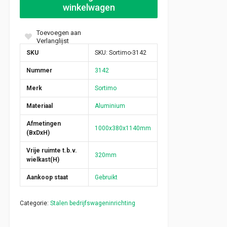
winkelwagen
Toevoegen aan
Verlanglijst
SKU
SKU:
Sortimo-3142
Nummer
3142
Merk
Sortimo
Materiaal
Aluminium
Afmetingen
1000x380x1140mm
(BxDxH)
Vrije ruimte t.b.v.
320mm
wielkast(H)
Aankoop staat
Gebruikt
Categorie:
Stalen bedrijfswageninrichting