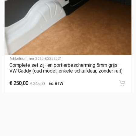
Artikelnummer
2025-BS252521
Complete set zij- en portierbescherming 5mm grijs –
VW Caddy (oud model, enkele schuifdeur, zonder ruit)
€
250,00
Ex. BTW
€
345,00