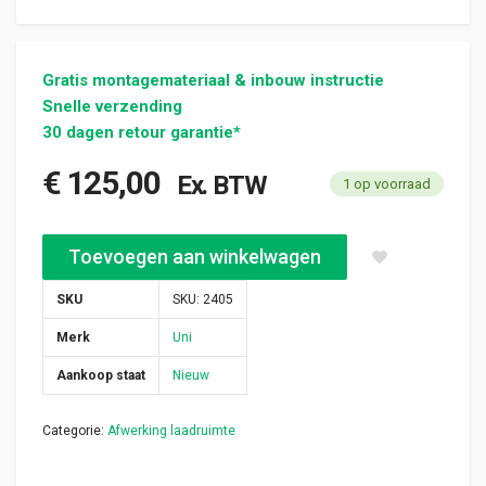
Gratis montagemateriaal & inbouw instructie
Snelle verzending
30 dagen retour garantie*
€
125,00
Ex. BTW
1 op voorraad
Nieuw raamrooster schuifdeur rechts Combo / Partner / Berling
Toevoegen aan winkelwagen
SKU
SKU:
2405
Merk
Uni
Aankoop staat
Nieuw
Categorie:
Afwerking laadruimte