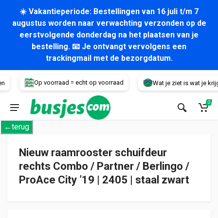
☀️ Vakantieperiode: Bestellingen van 16 juli t/m 7
augustus worden naar verwachting verzonden op de
eerstvolgende donderdag na het plaatsen van je
bestelling. 📧 Je ontvangt vervolgens een
trackingmail met de bezorgdatum.
Voertuig
Op voorraad = echt op voorraad
Wat je ziet is wat je krijgt!
0
←terug
Nieuw raamrooster schuifdeur
rechts Combo / Partner / Berlingo /
ProAce City ’19 | 2405 | staal zwart