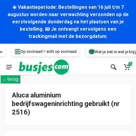
☀️ Vakantieperiode: Bestellingen van 16 juli t/m 7
augustus worden naar verwachting verzonden op de
eerstvolgende donderdag na het plaatsen van je
bestelling. 📧 Je ontvangt vervolgens een
trackingmail met de bezorgdatum.
Voertuig
Op voorraad = echt op voorraad
Wat je ziet is wat je krijgt!
0
←terug
Aluca aluminium
bedrijfswageninrichting gebruikt (nr
2516)