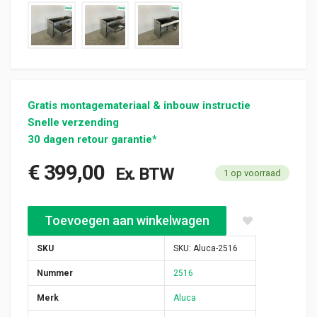
Gratis montagemateriaal & inbouw instructie
Snelle verzending
30 dagen retour garantie*
€
399,00
Ex. BTW
1 op voorraad
Aluca aluminium bedrijfswageninrichting gebruikt (nr 2516) aan
Toevoegen aan winkelwagen
SKU
SKU:
Aluca-2516
Nummer
2516
Merk
Aluca