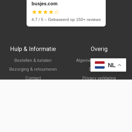
busjes.com
★★★★☆
4,7 / 5 – Gebaseerd op 150+ reviews
Hulp & Informatie
Overig
Bestellen & betalen
Algemene voorwaarden
NL
Bezorging & retourneren
Disclaimer
Contact
Privacy verklaring
Klantenservice
Over ons
Veelgestelde vragen
© busjes.com