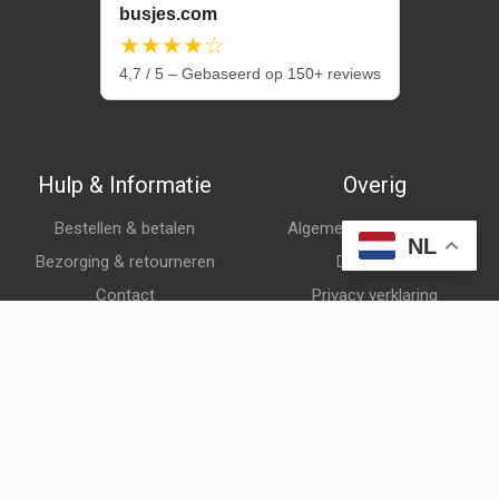
busjes.com
★★★★☆
4,7 / 5 – Gebaseerd op 150+ reviews
Hulp & Informatie
Overig
Bestellen & betalen
Algemene voorwaarden
NL
Bezorging & retourneren
Disclaimer
Contact
Privacy verklaring
Klantenservice
Over ons
Veelgestelde vragen
© busjes.com