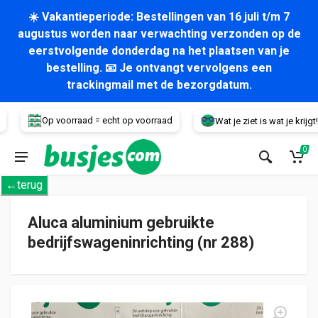
☀️ Vakantieperiode: Bestellingen van 16 juli t/m 7
augustus worden naar verwachting verzonden op de
eerstvolgende donderdag na het plaatsen van je
bestelling. 📧 Je ontvangt vervolgens een
trackingmail met de bezorgdatum.
Voertuig
Op voorraad = echt op voorraad
Wat je ziet is wat je krijgt!
0
←terug
Aluca aluminium gebruikte
bedrijfswageninrichting (nr 288)