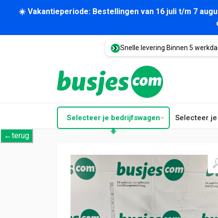
☀️ Vakantieperiode: Bestellingen van 16 juli t/m 7 au
Snelle levering Binnen 5 werkd
Selecteer je bedrijfswagen
Selecteer j
←terug