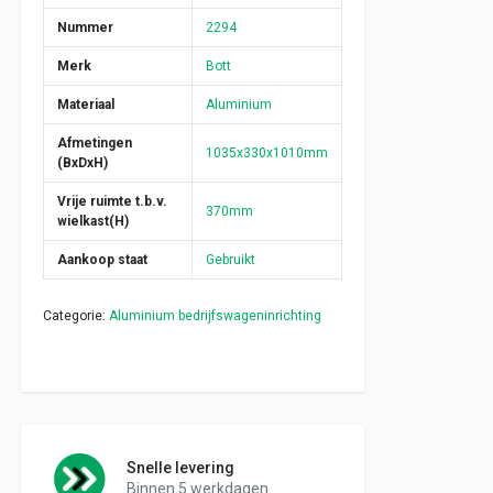
Nummer
2294
Merk
Bott
Materiaal
Aluminium
Afmetingen
1035x330x1010mm
(BxDxH)
Vrije ruimte t.b.v.
370mm
wielkast(H)
Aankoop staat
Gebruikt
Categorie:
Aluminium bedrijfswageninrichting
Snelle levering
Binnen 5 werkdagen