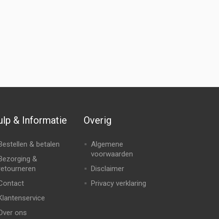
lp & Informatie
Overig
Bestellen & betalen
Algemene
voorwaarden
Bezorging &
retourneren
Disclaimer
Contact
Privacy verklaring
Klantenservice
Over ons