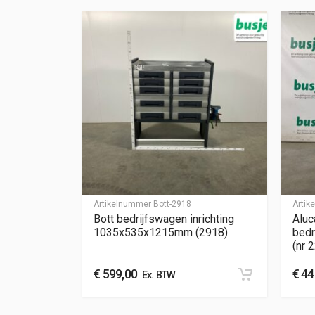
Artikelnummer
Bott-2918
Arti
Bott bedrijfswagen inrichting
Aluc
1035x535x1215mm (2918)
bedr
(nr 
€
599,00
€
44
Ex. BTW