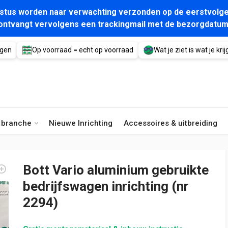
gustus worden naar verwachting verzonden op de eerstvolge
ontvangt vervolgens een trackingmail met de bezorgdatum
agen
Op voorraad = echt op voorraad
Wat je ziet is wat je krijg
e branche
Nieuwe Inrichting
Accessoires & uitbreiding
Bott Vario aluminium gebruikte
bedrijfswagen inrichting (nr
2294)