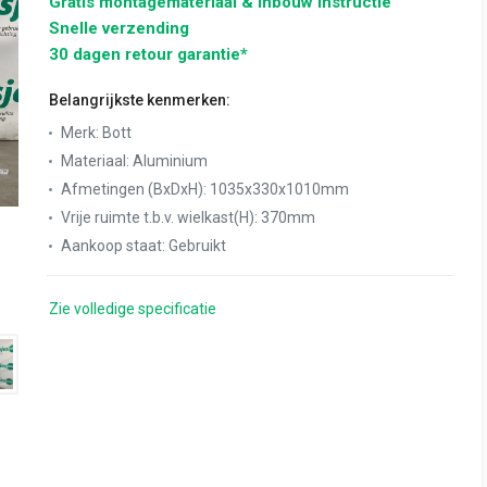
Gratis montagemateriaal & inbouw instructie
Snelle verzending
30 dagen retour garantie*
Belangrijkste kenmerken:
Merk
:
Bott
Materiaal
:
Aluminium
Afmetingen (BxDxH)
:
1035x330x1010mm
Vrije ruimte t.b.v. wielkast(H)
:
370mm
Aankoop staat
:
Gebruikt
Zie volledige specificatie