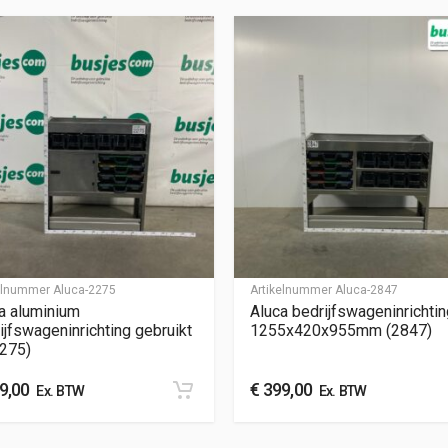
kelnummer
Aluca-2275
Artikelnummer
Aluca-2847
a aluminium
Aluca bedrijfswageninrichtin
ijfswageninrichting gebruikt
1255x420x955mm (2847)
2275)
9,00
€
399,00
Ex. BTW
Ex. BTW