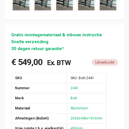
Gratis montagemateriaal & inbouw instructie
Snelle verzending
30 dagen retour garantie*
€
549,00
Ex. BTW
Uitverkocht
SKU
SKU:
Bott-2441
Nummer
2441
Merk
Bott
Materiaal
Aluminium
Afmetingen (BxDxH)
2030x440x1410mm
Vrije ruimte t.b.v. wielkast(H)
450mm