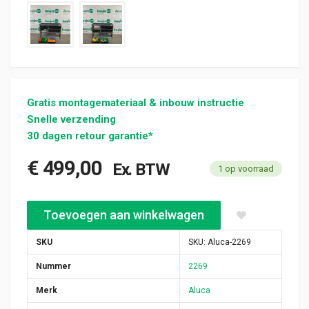
Gratis montagemateriaal & inbouw instructie
Snelle verzending
30 dagen retour garantie*
€
499,00
Ex. BTW
1 op voorraad
Aluca aluminium bedrijfswageninrichting gebruikt (nr 2269) aan
Toevoegen aan winkelwagen
SKU
SKU:
Aluca-2269
Nummer
2269
Merk
Aluca