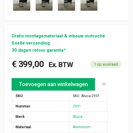
Gratis montagemateriaal & inbouw instructie
Snelle verzending
30 dagen retour garantie*
€
399,00
Ex. BTW
1 op voorraad
Aluca bedrijfswageninrichting 1255x420x950mm (2931) aantal
Toevoegen aan winkelwagen
SKU
SKU:
Aluca-2931
Nummer
2931
Merk
Aluca
Materiaal
Aluminium