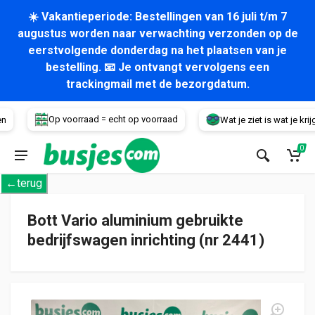
☀️ Vakantieperiode: Bestellingen van 16 juli t/m 7
augustus worden naar verwachting verzonden op de
eerstvolgende donderdag na het plaatsen van je
bestelling. 📧 Je ontvangt vervolgens een
trackingmail met de bezorgdatum.
Voertuig
Op voorraad = echt op voorraad
Wat je ziet is wat je krijgt!
0
←terug
Bott Vario aluminium gebruikte
bedrijfswagen inrichting (nr 2441)