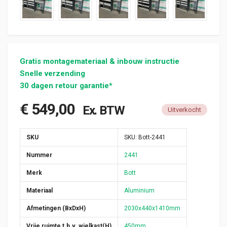
Gratis montagemateriaal & inbouw instructie
Snelle verzending
30 dagen retour garantie*
€
549,00
Ex. BTW
Uitverkocht
SKU
SKU:
Bott-2441
Nummer
2441
Merk
Bott
Materiaal
Aluminium
Afmetingen (BxDxH)
2030x440x1410mm
Vrije ruimte t.b.v. wielkast(H)
450mm