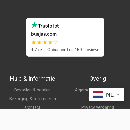
busjes.com
★★★★☆
4,7 / 5 – Gebaseerd op 150+ reviews
Hulp & Informatie
Overig
Bestellen & betalen
Algemene voorwaarden
NL
Bezorging & retourneren
Disclaimer
Contact
Privacy verklaring
Klantenservice
Over ons