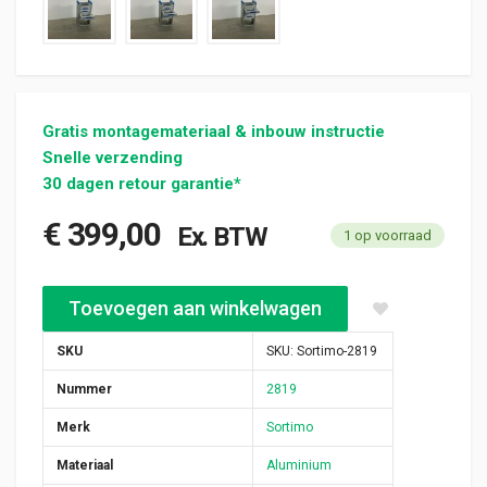
Gratis montagemateriaal & inbouw instructie
Snelle verzending
30 dagen retour garantie*
€
399,00
Ex. BTW
1 op voorraad
Sortimo alu bedrijfswagen inrichting 525x380x1040mm (2819) 
Toevoegen aan winkelwagen
SKU
SKU:
Sortimo-2819
Nummer
2819
Merk
Sortimo
Materiaal
Aluminium