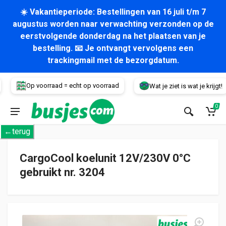
☀️ Vakantieperiode: Bestellingen van 16 juli t/m 7
augustus worden naar verwachting verzonden op de
eerstvolgende donderdag na het plaatsen van je
bestelling. 📧 Je ontvangt vervolgens een
trackingmail met de bezorgdatum.
Voertuig
Op voorraad = echt op voorraad
Wat je ziet is wat je krijgt!
0
←terug
CargoCool koelunit 12V/230V 0°C
gebruikt nr. 3204