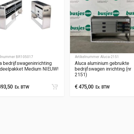
kelnummer
BR105017
Artikelnummer
Aluca-2151
a bedrijfswageninrichting
Aluca aluminium gebruikte
rdeelpakket Medium NIEUW!
bedrijfswagen inrichting (nr
2151)
493,50
€
475,00
Ex. BTW
Ex. BTW