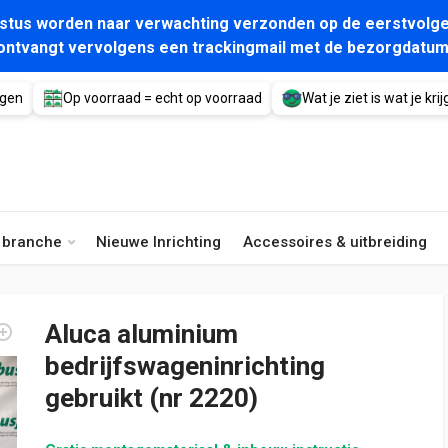
gustus worden naar verwachting verzonden op de eerstvolge
ontvangt vervolgens een trackingmail met de bezorgdatum
agen
Op voorraad = echt op voorraad
Wat je ziet is wat je krijg
e branche
Nieuwe Inrichting
Accessoires & uitbreiding
Aluca aluminium
bedrijfswageninrichting
gebruikt (nr 2220)