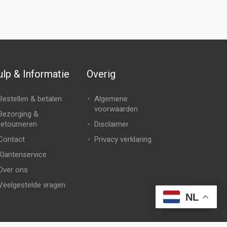
lp & Informatie
Overig
Bestellen & betalen
Algemene
voorwaarden
Bezorging &
retourneren
Disclaimer
Contact
Privacy verklaring
Klantenservice
Over ons
Veelgestelde vragen
NL