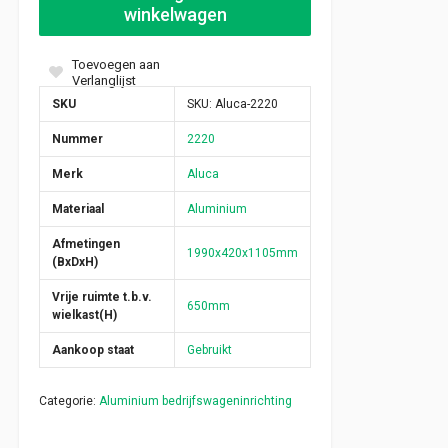
winkelwagen
Toevoegen aan
Verlanglijst
SKU
SKU:
Aluca-2220
Nummer
2220
Merk
Aluca
Materiaal
Aluminium
Afmetingen
1990x420x1105mm
(BxDxH)
Vrije ruimte t.b.v.
650mm
wielkast(H)
Aankoop staat
Gebruikt
Categorie:
Aluminium bedrijfswageninrichting