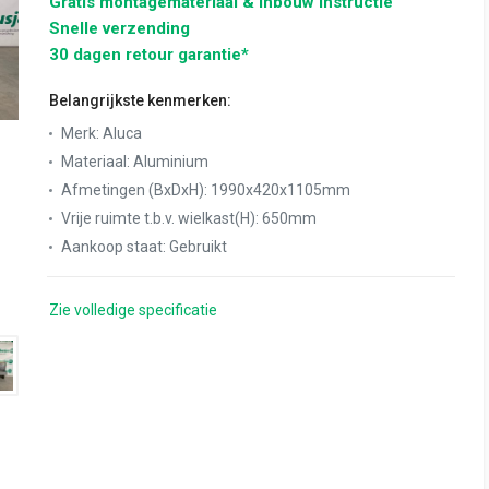
Gratis montagemateriaal & inbouw instructie
Snelle verzending
30 dagen retour garantie*
Belangrijkste kenmerken:
Merk
:
Aluca
Materiaal
:
Aluminium
Afmetingen (BxDxH)
:
1990x420x1105mm
Vrije ruimte t.b.v. wielkast(H)
:
650mm
Aankoop staat
:
Gebruikt
Zie volledige specificatie