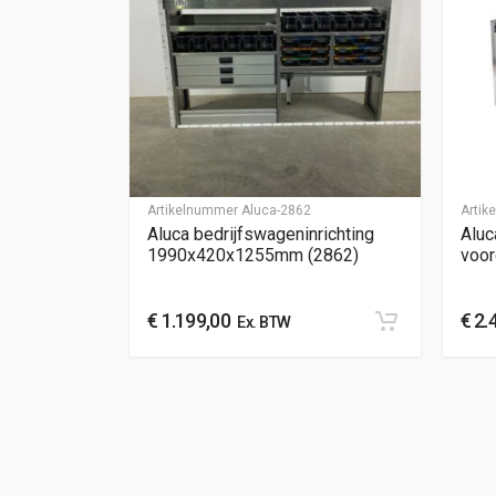
Artikelnummer
Aluca-2862
Arti
Aluca bedrijfswageninrichting
Aluc
1990x420x1255mm (2862)
voo
€
1.199,00
€
2.
Ex. BTW