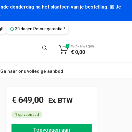
nde donderdag na het plaatsen van je bestelling. 📧 Je
.
t!
30 dagen Retour garantie *
Winkelwagen
0
€
0,00
Ga naar ons volledige aanbod
€
649,00
Ex. BTW
1 op voorraad
Aluca aluminium bedrijfswageninrichting gebruikt (nr 2220) aan
Toevoegen aan