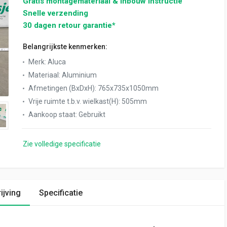
Gratis montagemateriaal & inbouw instructie
Snelle verzending
30 dagen retour garantie*
Belangrijkste kenmerken:
Merk
:
Aluca
Materiaal
:
Aluminium
Afmetingen (BxDxH)
:
765x735x1050mm
Vrije ruimte t.b.v. wielkast(H)
:
505mm
Aankoop staat
:
Gebruikt
Zie volledige specificatie
ijving
Specificatie