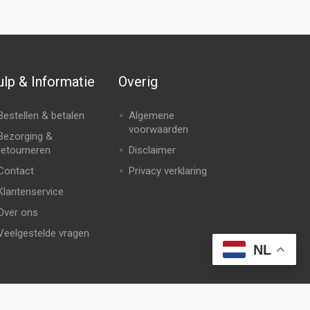
lp & Informatie
Overig
Bestellen & betalen
Algemene
voorwaarden
Bezorging &
retourneren
Disclaimer
Contact
Privacy verklaring
Klantenservice
Over ons
Veelgestelde vragen
NL