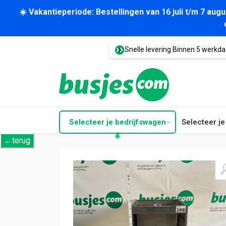
☀️ Vakantieperiode: Bestellingen van 16 juli t/m 7 au
Snelle levering Binnen 5 werkd
Selecteer je bedrijfswagen
Selecteer j
←terug