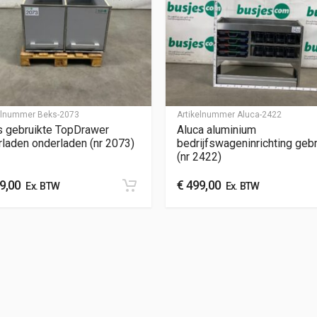
kelnummer
Beks-2073
Artikelnummer
Aluca-2422
 gebruikte TopDrawer
Aluca aluminium
rladen onderladen (nr 2073)
bedrijfswageninrichting gebr
(nr 2422)
9,00
€
499,00
Ex. BTW
Ex. BTW