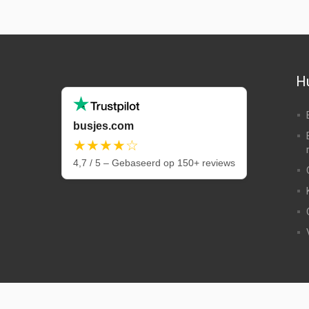
Hu
busjes.com
★★★★☆
4,7 / 5 – Gebaseerd op 150+ reviews