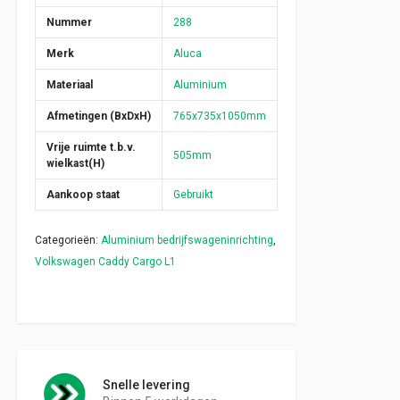
Nummer
288
Merk
Aluca
Materiaal
Aluminium
Afmetingen (BxDxH)
765x735x1050mm
Vrije ruimte t.b.v.
505mm
wielkast(H)
Aankoop staat
Gebruikt
Categorieën:
Aluminium bedrijfswageninrichting
,
Volkswagen Caddy Cargo L1
Snelle levering