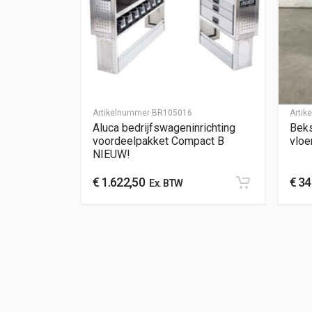
Artikelnummer
BR105016
Arti
Aluca bedrijfswageninrichting
Beks
voordeelpakket Compact B
vloe
NIEUW!
€
1.622,50
€
34
Ex. BTW