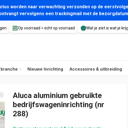
gustus worden naar verwachting verzonden op de eerstvolge
ontvangt vervolgens een trackingmail met de bezorgdatum
agen
Op voorraad = echt op voorraad
Wat je ziet is wat je krijg
e branche
Nieuwe Inrichting
Accessoires & uitbreiding
Aluca aluminium gebruikte
bedrijfswageninrichting (nr
288)