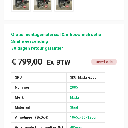
Gratis montagemateriaal & inbouw instructie
Snelle verzending
30 dagen retour garantie*
€
799,00
Ex. BTW
Uitverkocht
SKU
SKU:
Modul-2885
Nummer
2885
Merk
Modul
Materiaal
Staal
Afmetingen (BxDxH)
1865x485x1250mm
Vrije ruimte t.b.v. wielkast(H)
485mm