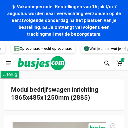
☀️ Vakantieperiode: Bestellingen van 16 juli t/m 7
augustus worden naar verwachting verzonden op de
eerstvolgende donderdag na het plaatsen van je
bestelling. 📧 Je ontvangt vervolgens een
trackingmail met de bezorgdatum.
Voertuig
Op voorraad = echt op voorraad
Wat je ziet is wat je krijgt!
0
←terug
Modul bedrijfswagen inrichting
1865x485x1250mm (2885)