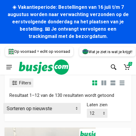
☀️ Vakantieperiode: Bestellingen van 16 juli t/m 7
augustus worden naar verwachting verzonden op de
eerstvolgende donderdag na het plaatsen van je
bestelling. 📧 Je ontvangt vervolgens een
trackingmail met de bezorgdatum.
Voertuig
Op voorraad = echt op voorraad
Wat je ziet is wat je krijgt!
0
Filters
Gesorteerd
Resultaat 1–12 van de 130 resultaten wordt getoond
Laten zien