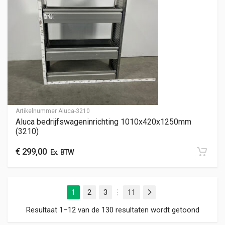
Artikelnummer
Aluca-3210
Aluca bedrijfswageninrichting 1010x420x1250mm
(3210)
€
299,00
Ex. BTW
1
2
3
11
Volgende
…
Gesorte
Resultaat 1–12 van de 130 resultaten wordt getoond