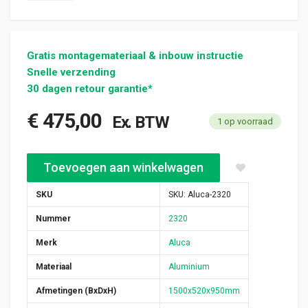
Gratis montagemateriaal & inbouw instructie
Snelle verzending
30 dagen retour garantie*
€
475,00
Ex. BTW
1 op voorraad
Aluca aluminium bedrijfswageninrichting gebruikt (nr 2320) aan
Toevoegen aan winkelwagen
SKU
SKU:
Aluca-2320
Nummer
2320
Merk
Aluca
Materiaal
Aluminium
Afmetingen (BxDxH)
1500x520x950mm