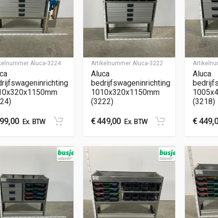
ikelnummer
Aluca-3224
Artikelnummer
Aluca-3222
Artikel
ca
Aluca
Aluca
rijfswageninrichting
bedrijfswageninrichting
bedrijf
10x320x1150mm
1010x320x1150mm
1005x
24)
(3222)
(3218)
99,00
€
449,00
€
449,
Ex. BTW
Ex. BTW