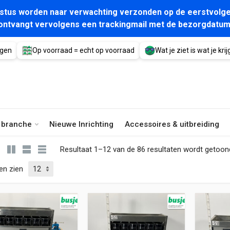
gustus worden naar verwachting verzonden op de eerstvolge
ontvangt vervolgens een trackingmail met de bezorgdatum
agen
Op voorraad = echt op voorraad
Wat je ziet is wat je krijg
e branche
Nieuwe Inrichting
Accessoires & uitbreiding
Resultaat 1–12 van de 86 resultaten wordt getoon
en zien