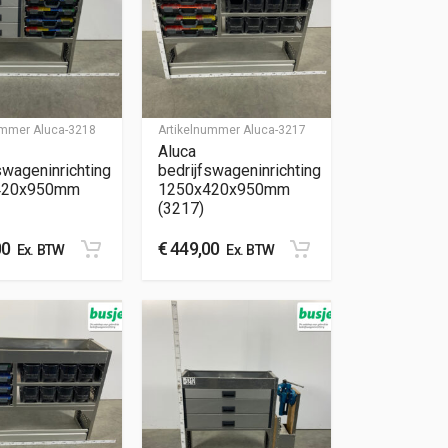
nummer
Aluca-3218
Artikelnummer
Aluca-3217
Aluca
swageninrichting
bedrijfswageninrichting
420x950mm
1250x420x950mm
(3217)
00
€
449,00
Ex. BTW
Ex. BTW