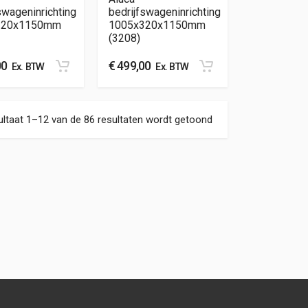
swageninrichting
bedrijfswageninrichting
320x1150mm
1005x320x1150mm
(3208)
00
€
499,00
Ex. BTW
Ex. BTW
Gesorteerd op nieuw
ltaat 1–12 van de 86 resultaten wordt getoond