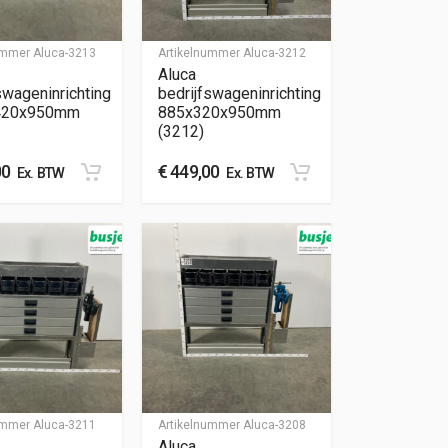
nummer
Aluca-3213
Artikelnummer
Aluca-3212
Aluca
swageninrichting
bedrijfswageninrichting
420x950mm
885x320x950mm
(3212)
00
€
449,00
Ex. BTW
Ex. BTW
nummer
Aluca-3211
Artikelnummer
Aluca-3208
Aluca