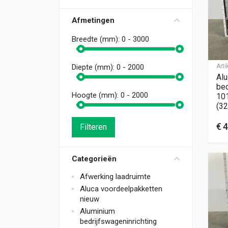
Afmetingen
Breedte (mm):
0 - 3000
Art
Diepte (mm):
0 - 2000
Alu
bed
Hoogte (mm):
0 - 2000
10
(32
€
4
Filteren
Categorieën
Afwerking laadruimte
Aluca voordeelpakketten
nieuw
Aluminium
bedrijfswageninrichting