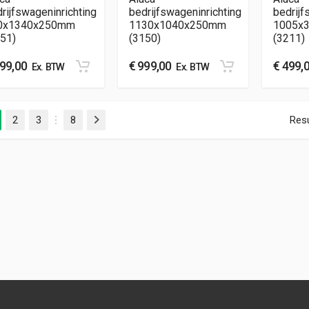
rijfswageninrichting
bedrijfswageninrichting
bedrijf
0x1340x250mm
1130x1040x250mm
1005x
51)
(3150)
(3211)
99,00
€
999,00
€
499,
Ex. BTW
Ex. BTW
2
3
8
Resu
Volgende
…