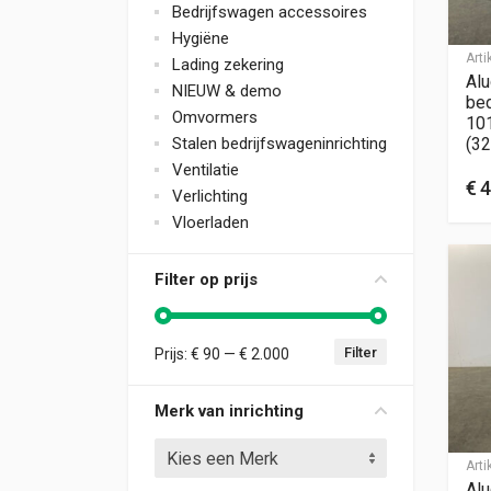
Bedrijfswagen accessoires
Hygiëne
Art
Lading zekering
Alu
NIEUW & demo
bed
Omvormers
10
Stalen bedrijfswageninrichting
(32
Ventilatie
€
4
Verlichting
Vloerladen
Filter op prijs
Filter
Prijs:
€ 90
—
€ 2.000
Min. prijs
Max. prijs
Merk van inrichting
Kies een Merk
Art
Alu