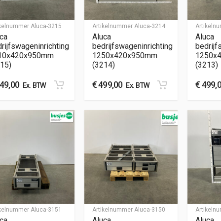
ikelnummer
Aluca-3215
Artikelnummer
Aluca-3214
Artikel
ca
Aluca
Aluca
rijfswageninrichting
bedrijfswageninrichting
bedrijf
10x420x950mm
1250x420x950mm
1250x
15)
(3214)
(3213)
49,00
€
499,00
€
499,
Ex. BTW
Ex. BTW
ikelnummer
Aluca-3151
Artikelnummer
Aluca-3150
Artikel
ca
Aluca
Aluca