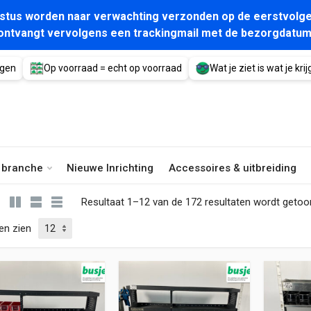
gustus worden naar verwachting verzonden op de eerstvolge
ontvangt vervolgens een trackingmail met de bezorgdatum
agen
Op voorraad = echt op voorraad
Wat je ziet is wat je krijg
e branche
Nieuwe Inrichting
Accessoires & uitbreiding
Resultaat 1–12 van de 172 resultaten wordt geto
en zien