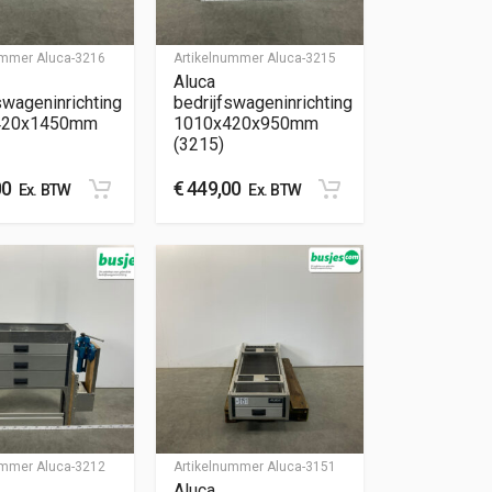
nummer
Aluca-3216
Artikelnummer
Aluca-3215
Aluca
swageninrichting
bedrijfswageninrichting
420x1450mm
1010x420x950mm
(3215)
00
€
449,00
Ex. BTW
Ex. BTW
nummer
Aluca-3212
Artikelnummer
Aluca-3151
Aluca