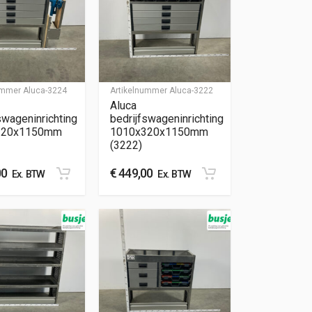
nummer
Aluca-3224
Artikelnummer
Aluca-3222
Aluca
swageninrichting
bedrijfswageninrichting
320x1150mm
1010x320x1150mm
(3222)
00
€
449,00
Ex. BTW
Ex. BTW