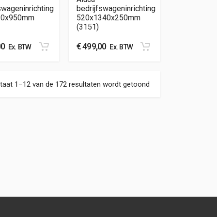
swageninrichting
bedrijfswageninrichting
20x950mm
520x1340x250mm
(3151)
00
€
499,00
Ex. BTW
Ex. BTW
Gesorteerd op nieuw
taat 1–12 van de 172 resultaten wordt getoond