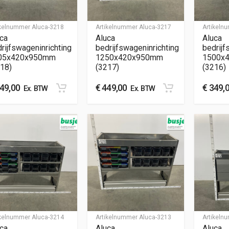
ikelnummer
Aluca-3218
Artikelnummer
Aluca-3217
Artikel
ca
Aluca
Aluca
rijfswageninrichting
bedrijfswageninrichting
bedrijf
05x420x950mm
1250x420x950mm
1500x
18)
(3217)
(3216)
49,00
€
449,00
€
349,
Ex. BTW
Ex. BTW
ikelnummer
Aluca-3214
Artikelnummer
Aluca-3213
Artikel
ca
Aluca
Aluca