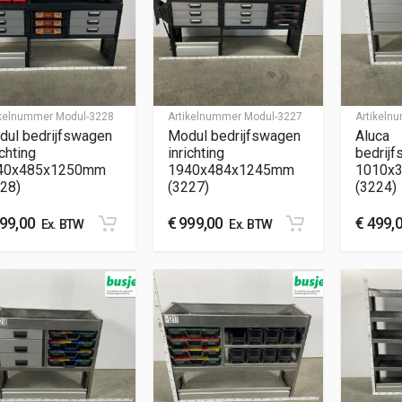
ikelnummer
Modul-3228
Artikelnummer
Modul-3227
Artikel
dul bedrijfswagen
Modul bedrijfswagen
Aluca
ichting
inrichting
bedrijf
40x485x1250mm
1940x484x1245mm
1010x
28)
(3227)
(3224)
99,00
€
999,00
€
499,
Ex. BTW
Ex. BTW