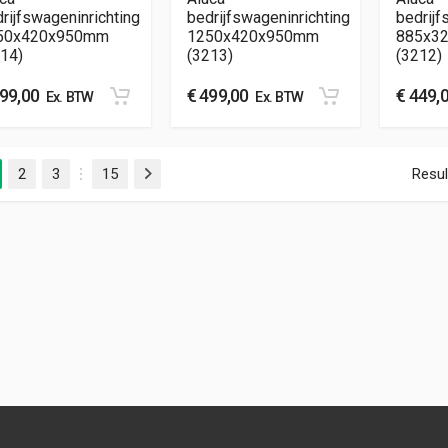
rijfswageninrichting
bedrijfswageninrichting
bedrijf
50x420x950mm
1250x420x950mm
885x3
14)
(3213)
(3212)
99,00
€
499,00
€
449,
Ex. BTW
Ex. BTW
2
3
15
Resul
Volgende
…