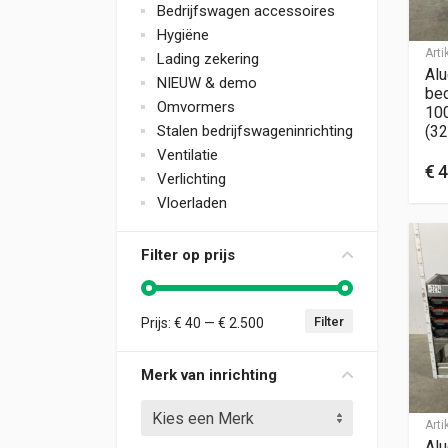
Bedrijfswagen accessoires
Hygiëne
Art
Lading zekering
Alu
NIEUW & demo
bed
Omvormers
10
Stalen bedrijfswageninrichting
(32
Ventilatie
€
4
Verlichting
Vloerladen
Filter op prijs
Filter
Prijs:
€ 40
—
€ 2.500
Min. prijs
Max. prijs
Merk van inrichting
Kies een Merk
Art
Alu