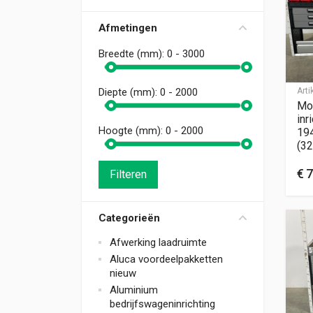
Afmetingen
Breedte (mm):
0 - 3000
Art
Diepte (mm):
0 - 2000
Mo
inr
Hoogte (mm):
0 - 2000
19
(32
€
7
Filteren
Categorieën
Afwerking laadruimte
Aluca voordeelpakketten
nieuw
Aluminium
bedrijfswageninrichting